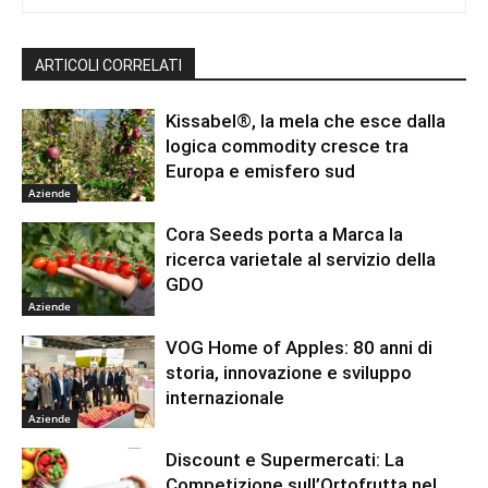
ARTICOLI CORRELATI
Kissabel®, la mela che esce dalla
logica commodity cresce tra
Europa e emisfero sud
Aziende
Cora Seeds porta a Marca la
ricerca varietale al servizio della
GDO
Aziende
VOG Home of Apples: 80 anni di
storia, innovazione e sviluppo
internazionale
Aziende
Discount e Supermercati: La
Competizione sull’Ortofrutta nel