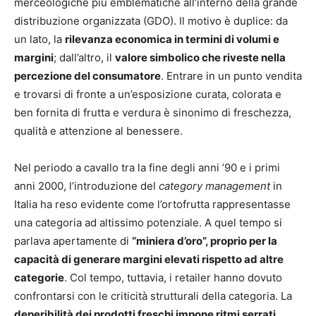
merceologiche più emblematiche all’interno della grande
distribuzione organizzata (GDO). Il motivo è duplice: da
un lato, la
rilevanza economica in termini di volumi e
margini
; dall’altro, il
valore simbolico che riveste nella
percezione del consumatore
. Entrare in un punto vendita
e trovarsi di fronte a un’esposizione curata, colorata e
ben fornita di frutta e verdura è sinonimo di freschezza,
qualità e attenzione al benessere.
Nel periodo a cavallo tra la fine degli anni ’90 e i primi
anni 2000, l’introduzione del
category management
in
Italia ha reso evidente come l’ortofrutta rappresentasse
una categoria ad altissimo potenziale. A quel tempo si
parlava apertamente di
“miniera d’oro”, proprio per la
capacità di generare margini elevati rispetto ad altre
categorie
. Col tempo, tuttavia, i retailer hanno dovuto
confrontarsi con le criticità strutturali della categoria. La
deperibilità dei prodotti freschi impone ritmi serrati