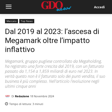
Accedi
Mercato
Top News
Dal 2019 al 2023: l’ascesa di
Megamark oltre l’impatto
inflattivo
Megamark, gruppo pugliese controllato da Megaholding,
ha registrato una forte crescita dal 2019, con un fatturato
passato da 1,154 a 1,859 miliardi di euro nel 2023. In
verità questo non è il fatturato solo dei punti vendita, il suo
business è più complesso. Nell'articolo l'evoluzione negli
ultimi cinque anni
Di
Redazione
18 Novembre 2024
Tempo di lettura:
3
minuti