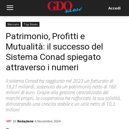
Accedi
Mercato
Top News
Patrimonio, Profitti e
Mutualità: il successo del
Sistema Conad spiegato
attraverso i numeri
Il sistema Conad ha raggiunto nel 2023 un fatturato di
19,21 miliardi, sostenuto da un patrimonio netto di 160
milioni di euro. Grazie alla gestione centralizzata dei
marchi propri, la cooperativa ha rafforzato la sua solidità,
dimostrando una crescita stabile e un utile netto di 10,3
milioni
Di
Redazione
4 Novembre 2024