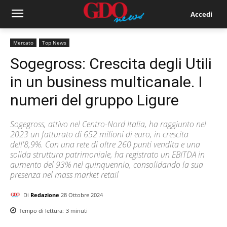
Accedi
Mercato
Top News
Sogegross: Crescita degli Utili
in un business multicanale. I
numeri del gruppo Ligure
Sogegross, attivo nel Centro-Nord Italia, ha raggiunto nel
2023 un fatturato di 652 milioni di euro, in crescita
dell'8,9%. Con una rete di oltre 260 punti vendita e una
solida struttura patrimoniale, ha registrato un EBITDA in
aumento del 93% nel quinquennio, consolidando la sua
presenza nel mass market retail
Di
Redazione
28 Ottobre 2024
Tempo di lettura:
3
minuti