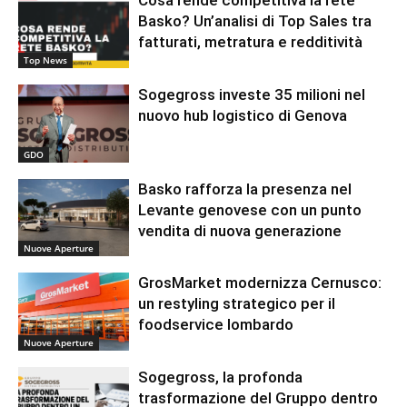
Cosa rende competitiva la rete
Basko? Un’analisi di Top Sales tra
fatturati, metratura e redditività
Top News
Sogegross investe 35 milioni nel
nuovo hub logistico di Genova
GDO
Basko rafforza la presenza nel
Levante genovese con un punto
vendita di nuova generazione
Nuove Aperture
GrosMarket modernizza Cernusco:
un restyling strategico per il
foodservice lombardo
Nuove Aperture
Sogegross, la profonda
trasformazione del Gruppo dentro