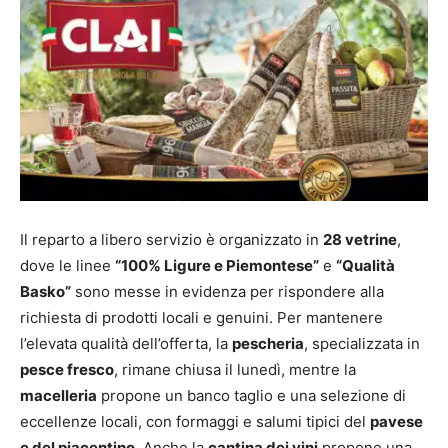
Il reparto a libero servizio è organizzato in
28 vetrine
,
dove le linee
“100% Ligure e Piemontese”
e
“Qualità
Basko”
sono messe in evidenza per rispondere alla
richiesta di prodotti locali e genuini. Per mantenere
l’elevata qualità dell’offerta, la
pescheria
, specializzata in
pesce fresco
, rimane chiusa il lunedì, mentre la
macelleria
propone un banco taglio e una selezione di
eccellenze locali, con formaggi e salumi tipici del
pavese
e del piacentino
. Anche la
cantina dei vini
propone una