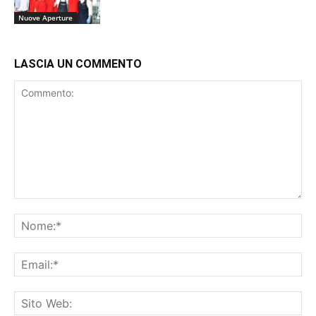
Nuove Aperture
LASCIA UN COMMENTO
Commento:
No
Ema
Sit
We