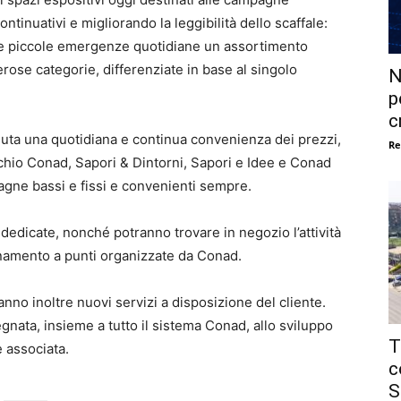
tinuativi e migliorando la leggibilità dello scaffale:
ose piccole emergenze quotidiane un assortimento
erose categorie, differenziate in base al singolo
N
p
c
ta una quotidiana e continua convenienza dei prezzi,
Re
chio Conad, Sapori & Dintorni, Sapori e Idee e Conad
gne bassi e fissi e convenienti sempre.
o dedicate, nonché potranno trovare in negozio l’attività
onamento a punti organizzate da Conad.
nno inoltre nuovi servizi a disposizione del cliente.
nata, insieme a tutto il sistema Conad, allo sviluppo
T
e associata.
c
S