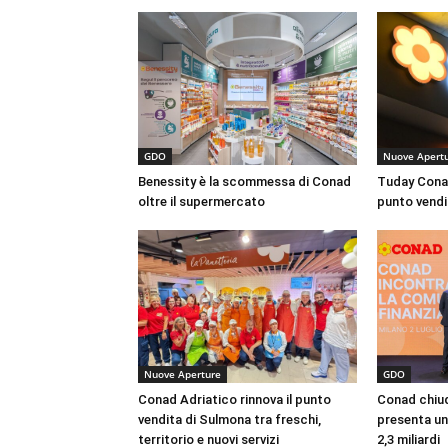
GDO
Nuove Apert
Benessity è la scommessa di Conad
Tuday Conad
oltre il supermercato
punto vendit
Nuove Aperture
GDO
Conad Adriatico rinnova il punto
Conad chiude
vendita di Sulmona tra freschi,
presenta un
territorio e nuovi servizi
2,3 miliardi