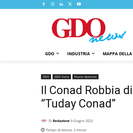
GDO
INDUSTRIA
MAPPA DELLA
GDO
GDO Italia
Nuove Aperture
Il Conad Robbia di
“Tuday Conad”
Di
Redazione
9 Giugno 2023
Tempo di lettura:
2
minuti