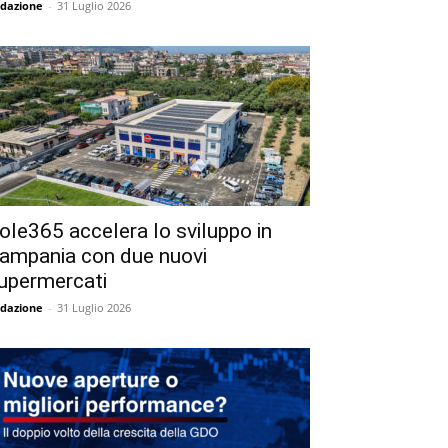
dazione
-
31 Luglio 2026
ole365 accelera lo sviluppo in
ampania con due nuovi
upermercati
dazione
-
31 Luglio 2026