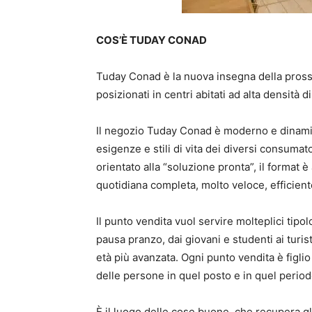
COS’È TUDAY CONAD
Tuday Conad è la nuova insegna della prossi
posizionati in centri abitati ad alta densità 
Il negozio Tuday Conad è moderno e dinami
esigenze e stili di vita dei diversi consumato
orientato alla “soluzione pronta”, il format è
quotidiana completa, molto veloce, efficient
Il punto vendita vuol servire molteplici tipolo
pausa pranzo, dai giovani e studenti ai turist
età più avanzata. Ogni punto vendita è figlio
delle persone in quel posto e in quel period
È il luogo delle cose buone, che recupera gl