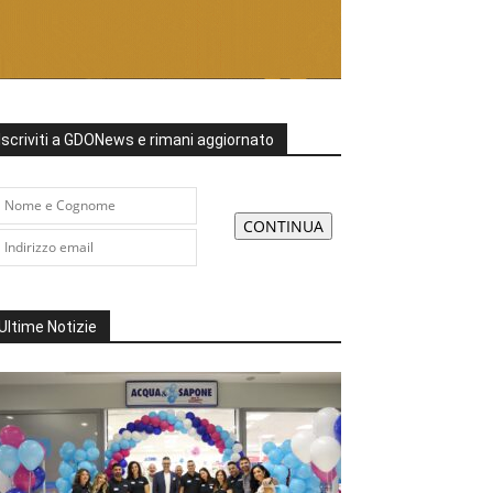
Iscriviti a GDONews e rimani aggiornato
Ultime Notizie