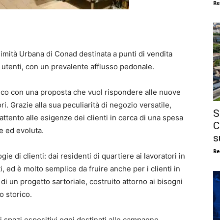
Re
mità Urbana di Conad destinata a punti di vendita
di utenti, con un prevalente afflusso pedonale.
co con una proposta che vuol rispondere alle nuove
ri. Grazie alla sua peculiarità di negozio versatile,
S
 attento alle esigenze dei clienti in cerca di una spesa
C
e ed evoluta.
s
Re
gie di clienti: dai residenti di quartiere ai lavoratori in
i, ed è molto semplice da fruire anche per i clienti in
 di un progetto sartoriale, costruito attorno ai bisogni
o storico.
i spazi espositivi oggi destinati alle campagne