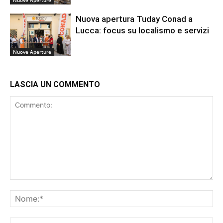
Nuove Aperture
Nuova apertura Tuday Conad a
Lucca: focus su localismo e servizi
Nuove Aperture
LASCIA UN COMMENTO
Commento:
No
Ema