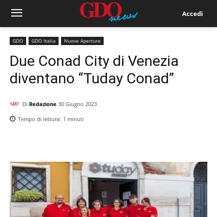
Accedi
GDO
GDO Italia
Nuove Aperture
Due Conad City di Venezia
diventano “Tuday Conad”
Di
Redazione
30 Giugno 2023
Tempo di lettura:
1
minuti