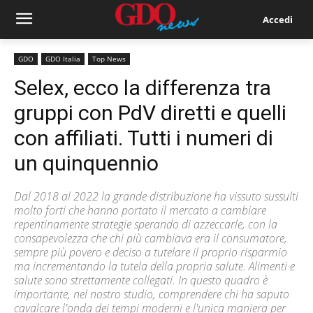
Accedi
GDO
GDO Italia
Top News
Selex, ecco la differenza tra
gruppi con PdV diretti e quelli
con affiliati. Tutti i numeri di
un quinquennio
Dal 2018 al 2022 la grande distribuzione ha vissuto sussulti
molto forti che hanno portato il mercato a cambiare
repentinamente strategie sperando di azzeccarle, con la
consapevolezza che chi più cambiava era il consumatore,
sempre più povero e deciso a tutelare il proprio risparmio
ma incrementando la tutela della propria salute. Alimenti e
salute sono strettamente collegati. In questo quadro è
importante, nel nostro studio, comprendere chi ha saputo
cavalcare l'onda dei tempi moderni e l'unica maniera per