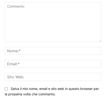
Commento:
No
Ema
Sit
We
Salva il mio nome, email e sito web in questo browser per
la prossima volta che commento.