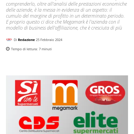
comprenderlo, oltre all'analisi delle prestazioni economiche
delle aziende, è la messa in evidenza di un aspetto: il
cumulo del margine di profitto in un determinato periodo.
E proprio questo ci dice che Megamark è l'azienda con il
modello di business dell'affiliazione, che è cresciuta di più
Di
Redazione
25 Febbraio 2024
Tempo di lettura:
7
minuti