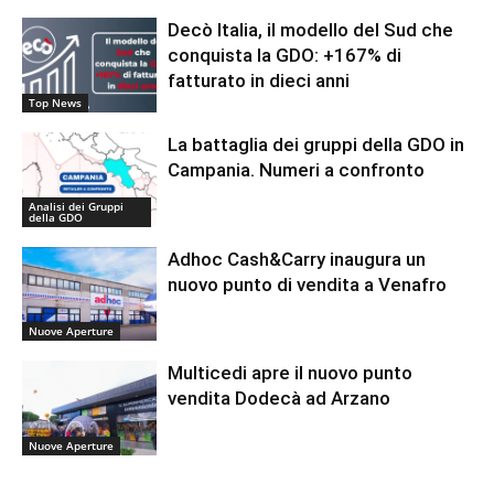
Decò Italia, il modello del Sud che
conquista la GDO: +167% di
fatturato in dieci anni
Top News
La battaglia dei gruppi della GDO in
Campania. Numeri a confronto
Analisi dei Gruppi
della GDO
Adhoc Cash&Carry inaugura un
nuovo punto di vendita a Venafro
Nuove Aperture
Multicedi apre il nuovo punto
vendita Dodecà ad Arzano
Nuove Aperture