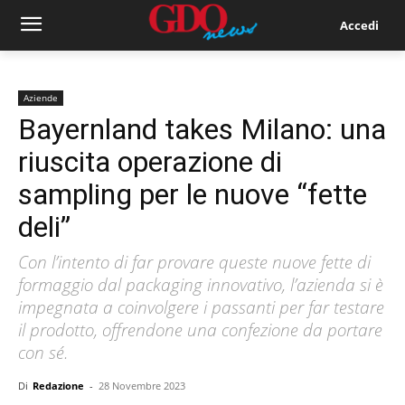
Accedi
Aziende
Bayernland takes Milano: una
riuscita operazione di
sampling per le nuove “fette
deli”
Con l’intento di far provare queste nuove fette di
formaggio dal packaging innovativo, l’azienda si è
impegnata a coinvolgere i passanti per far testare
il prodotto, offrendone una confezione da portare
con sé.
Di
Redazione
-
28 Novembre 2023