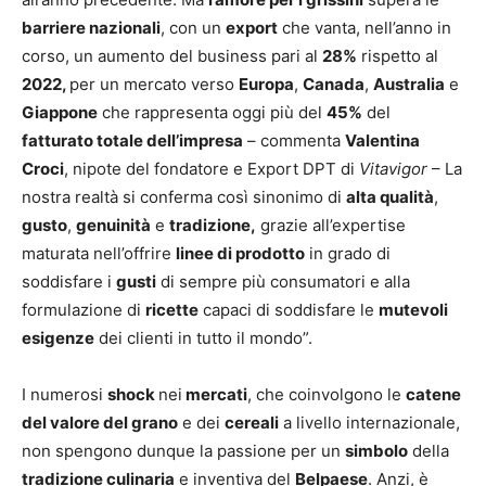
barriere nazionali
, con un
export
che vanta, nell’anno in
corso, un aumento del business pari al
28%
rispetto al
2022,
per un mercato verso
Europa
,
Canada
,
Australia
e
Giappone
che rappresenta oggi più del
45%
del
fatturato totale dell’impresa
– commenta
Valentina
Croci
, nipote del fondatore e Export DPT di
Vitavigor
– La
nostra realtà si conferma così sinonimo di
alta qualità
,
gusto
,
genuinità
e
tradizione,
grazie all’expertise
maturata nell’offrire
linee di prodotto
in grado di
soddisfare i
gusti
di sempre più consumatori e alla
formulazione di
ricette
capaci di soddisfare le
mutevoli
esigenze
dei clienti in tutto il mondo”.
I numerosi
shock
nei
mercati
, che coinvolgono le
catene
del valore del grano
e dei
cereali
a livello internazionale,
non spengono dunque la passione per un
simbolo
della
tradizione culinaria
e inventiva del
Belpaese
. Anzi, è