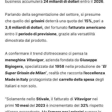
business accumulerà
24 miliardi di dollari
entro il
2026
.
Parlando della segmentazione del settore, si presume
che quello dei
grissini
deterrà una quota del
15%,
pari a
3,6 miliardi di dollari,
del fortunato
fatturato
americano
entro il
periodo di previsione
, grazie alla versatilità
dimostrata dal prodotto.
A confermare il trend d’oltreoceano ci pensa la
meneghina
Vitavigor
, azienda fondata da
Giuseppe
Bigiogera,
specializzata dal
1958
nella produzione de “
El
Super Grissin de Milan
”, realtà che racconta
l’eccellenza
Made in Italy
protagonista del
carrello della spesa
degli
italiani e non solo.
“Solamente nello
Stivale
, il fatturato di
Vitavigor
nei
primi
10 mesi
del
2023
è incrementato del
32%
rispetto
all’anno precedente. Ma
l’amore per i grissini
supera le