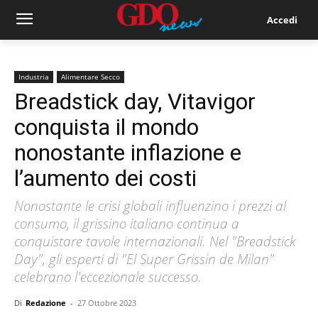
Accedi
Industria
Alimentare Secco
Breadstick day, Vitavigor
conquista il mondo
nonostante inflazione e
l’aumento dei costi
Nonostante le crisi globali influenzino i prezzi al
consumo, il grissino italiano continua a
conquistare tavole internazionali. Nel "Breadstick
Day", gli esperti di "El Super Grissin de Milan"
celebrano l'eccezionale successo.
Di
Redazione
-
27 Ottobre 2023