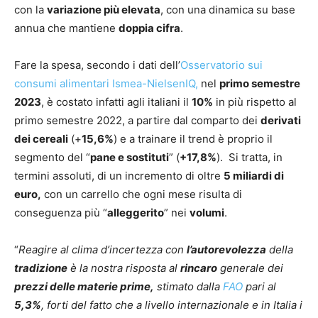
con la
variazione più elevata
, con una dinamica su base
annua che mantiene
doppia cifra
.
Fare la spesa, secondo i dati dell’
Osservatorio sui
consumi alimentari Ismea-NielsenIQ,
nel
primo semestre
2023
, è costato infatti agli italiani il
10%
in più rispetto al
primo semestre 2022, a partire dal comparto dei
derivati
dei cereali
(+
15,6%
) e a trainare il trend è proprio il
segmento del “
pane e sostituti
” (
+17,8%
). Si tratta, in
termini assoluti, di un incremento di oltre
5 miliardi di
euro,
con un carrello che ogni mese risulta di
conseguenza più “
alleggerito
” nei
volumi
.
“
Reagire al clima d’incertezza con
l’autorevolezza
della
tradizione
è la nostra risposta al
rincaro
generale dei
prezzi delle materie prime,
stimato dalla
FAO
pari al
5,3%
, forti del fatto che a livello internazionale e in Italia i