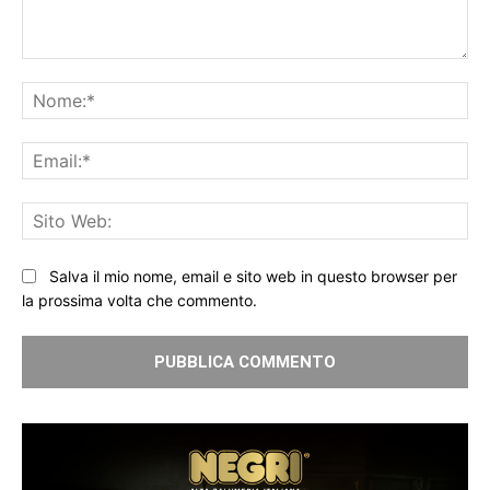
Commento:
No
Ema
Sit
We
Salva il mio nome, email e sito web in questo browser per
la prossima volta che commento.