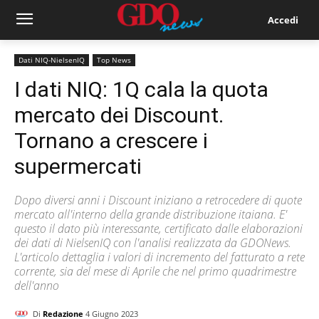
Accedi
Dati NIQ-NielsenIQ
Top News
I dati NIQ: 1Q cala la quota
mercato dei Discount.
Tornano a crescere i
supermercati
Dopo diversi anni i Discount iniziano a retrocedere di quote
mercato all'interno della grande distribuzione itaiana. E'
questo il dato più interessante, certificato dalle elaborazioni
dei dati di NielsenIQ con l'analisi realizzata da GDONews.
L'articolo dettaglia i valori di incremento del fatturato a rete
corrente, sia del mese di Aprile che nel primo quadrimestre
dell'anno
Di
Redazione
4 Giugno 2023