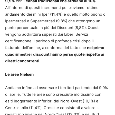
9,9%
con i
canali tradizionali che arrivano al 10%
.
All’interno di questi incrementi poi troviamo l’ottimo
andamento dei mini Iper (11,4%) e quello molto buono di
Ipermercati e Supermercati (9,8%) che ottengono un
punto percentuale in più dei Discount (8,8%). Questi
vengono addirittura superati dai Liberi Servizi
certificandone il periodo di profonda crisi dopo il
fatturato dell’online, a conferma del fatto che
nel primo
quadrimestre i discount hanno perso quote rispetto ai
diretti concorrenti
.
Le aree Nielsen
Andiamo infine ad osservare i territori partendo dal 9,9%
di aprile. Tutte le aree sono cresciute moltissimo con
esiti leggermente inferiori del Nord-Ovest (10,1%) e
Centro-Italia (11,4%). Crescite consistenti a valore si
registrano invece nel Nord-Ovest (13,3%) e nel Sud