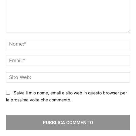
Commento:
No
Ema
Sit
We
Salva il mio nome, email e sito web in questo browser per
la prossima volta che commento.