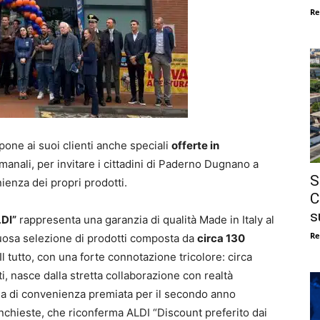
Re
pone ai suoi clienti anche speciali
offerte in
manali, per invitare i cittadini di Paderno Dugnano a
S
nienza dei propri prodotti.
C
s
DI”
rappresenta una garanzia di qualità Made in Italy al
Re
tuosa selezione di prodotti composta da
circa 130
 Il tutto, con una forte connotazione tricolore: circa
tti, nasce dalla stretta collaborazione con realtà
sa di convenienza premiata per il secondo anno
nchieste, che riconferma ALDI “Discount preferito dai