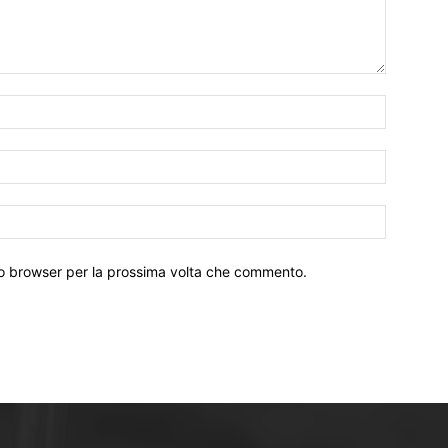
Nome:*
Email:*
Sito
Web:
sto browser per la prossima volta che commento.