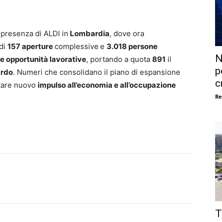
 presenza di ALDI in
Lombardia
, dove ora
 di
157 aperture
complessive
e
3.018 persone
N
e opportunità lavorative
, portando a quota
891
il
p
ardo
. Numeri che consolidano il piano di espansione
c
ortare nuovo
impulso all’economia e all’occupazione
Re
T