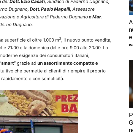
a del
Dott. Ezio Casati,
Sindaco di Paderno Dugnano
,
erno Dugnano
, Dott. Paolo Mapelli,
Assessore
ovazione e Agricoltura di Paderno Dugnano
e Mar.
A
aderno Dugnano.
n
e
2
a superficie di oltre 1.000 m
, il nuovo punto vendita,
Re
alle 21:00 e la domenica dalle ore 9:00 alle 20:00. Lo
moderne esigenze dei consumatori italiani,
 “smart”
grazie ad
un assortimento compatto e
tuitivo che permette ai clienti di riempire il proprio
sa rapidamente e con semplicità.
P
G
n