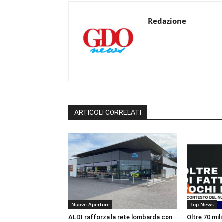
Redazione
ARTICOLI CORRELATI
Nuove Aperture
Top News
ALDI rafforza la rete lombarda con
Oltre 70 mil