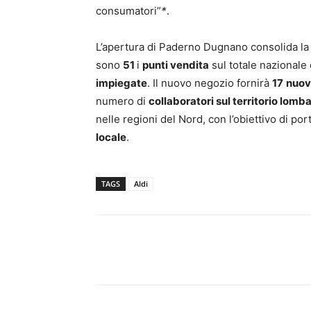
consumatori”
*
.
L’apertura di Paderno Dugnano consolida la
sono
51
i
punti vendita
sul totale nazionale
impiegate
. Il nuovo negozio fornirà
17
nuov
numero di
collaboratori sul territorio lomb
nelle regioni del Nord, con l’obiettivo di p
locale
.
TAGS
Aldi