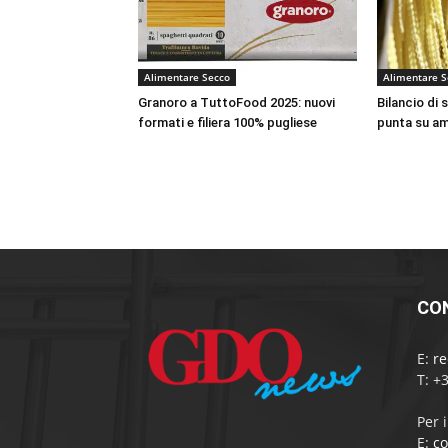
Alimentare Secco
Alimentare S
Granoro a TuttoFood 2025: nuovi
Bilancio di 
formati e filiera 100% pugliese
punta su amb
CO
E:
r
T: +
Per 
E:
c