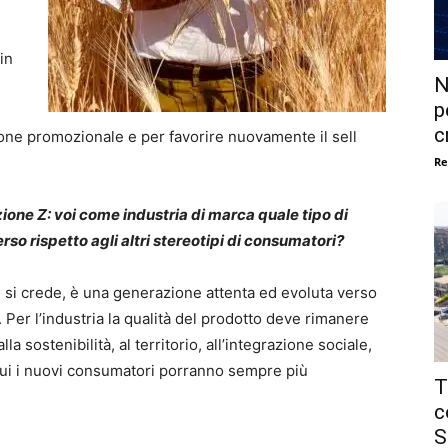
in
N
p
c
ione promozionale e per favorire nuovamente il sell
Re
ione Z: voi come industria di marca quale tipo di
rso rispetto agli altri stereotipi di consumatori?
 si crede, è una generazione attenta ed evoluta verso
. Per l’industria la qualità del prodotto deve rimanere
a sostenibilità, al territorio, all’integrazione sociale,
cui i nuovi consumatori porranno sempre più
T
c
S