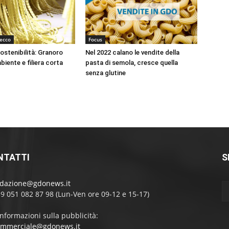
ecco
Focus
sostenibilità: Granoro
Nel 2022 calano le vendite della
iente e filiera corta
pasta di semola, cresce quella
senza glutine
NTATTI
S
edazione@gdonews.it
39 051 082 87 98 (Lun-Ven ore 09-12 e 15-17)
informazioni sulla pubblicità:
ommerciale@gdonews.it