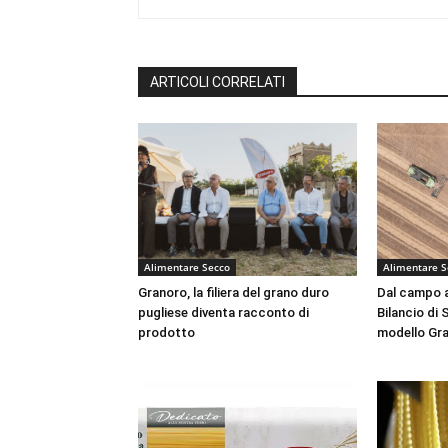
ARTICOLI CORRELATI
Alimentare Secco
Alimentare S
Granoro, la filiera del grano duro
Dal campo al
pugliese diventa racconto di
Bilancio di 
prodotto
modello Gr