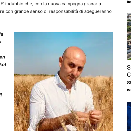
Re
 E’ indubbio che, con la nuova campagna granaria
re con grande senso di responsabilità di adegueranno
la
a
con
sket
S
C
s
Re
l