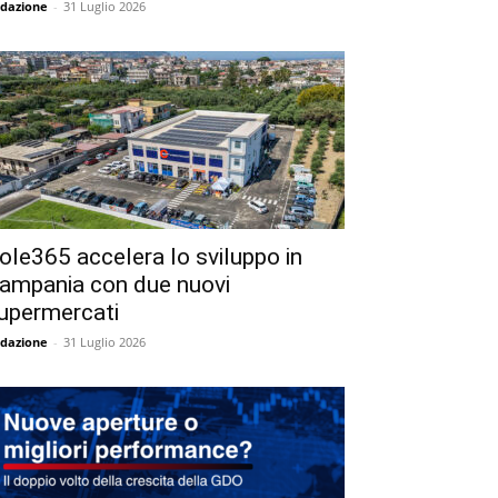
dazione
-
31 Luglio 2026
ole365 accelera lo sviluppo in
ampania con due nuovi
upermercati
dazione
-
31 Luglio 2026