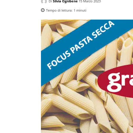
Di
Silvia Ognibene
15 Marzo 2023
Tempo di lettura:
1
minuti