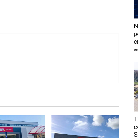
N
p
c
Re
T
c
S