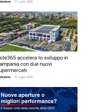
dazione
-
31 Luglio 2026
ole365 accelera lo sviluppo in
ampania con due nuovi
upermercati
dazione
-
31 Luglio 2026