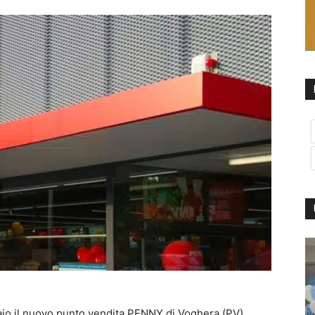
aio il nuovo punto vendita PENNY di Voghera (PV),