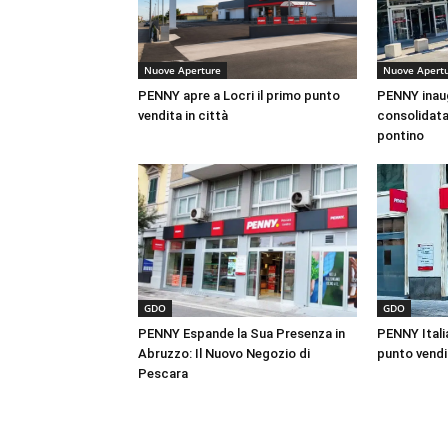
Nuove Aperture
Nuove Apert
PENNY apre a Locri il primo punto
PENNY inaug
vendita in città
consolidata 
pontino
GDO
GDO
PENNY Espande la Sua Presenza in
PENNY Italia
Abruzzo: Il Nuovo Negozio di
punto vendi
Pescara