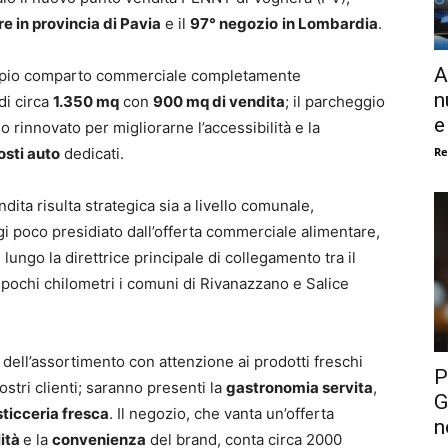
re in provincia di Pavia
e il
97° negozio
in Lombardia
.
A
ampio comparto commerciale completamente
n
di circa
1.350 mq
con
900 mq di vendita
; il parcheggio
e
o rinnovato per migliorarne l’accessibilità e la
Re
osti auto
dedicati.
ita risulta strategica sia a livello comunale,
i poco presidiato dall’offerta commerciale alimentare,
ungo la direttrice principale di collegamento tra il
 pochi chilometri i comuni di Rivanazzano e Salice
dell’assortimento con attenzione ai prodotti freschi
P
ostri clienti; saranno presenti la
gastronomia servita
,
G
ticceria fresca
. Il negozio, che vanta un’offerta
n
lità
e la
convenienza
del brand, conta circa 2000