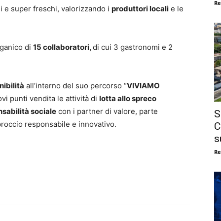
Re
i e super freschi, valorizzando i
produttori locali
e le
rganico di
15 collaboratori,
di cui 3 gastronomi e 2
nibilità
all’interno del suo percorso “
VIVIAMO
ovi punti vendita le attività di
lotta allo spreco
nsabilità sociale
con i partner di valore, parte
S
proccio responsabile e innovativo.
C
s
Re