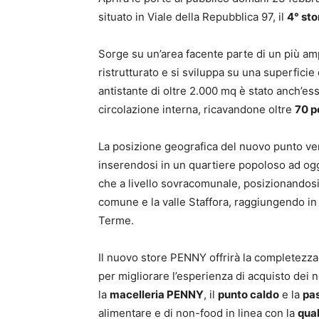
situato in Viale della Repubblica 97, il
4° sto
Sorge su un’area facente parte di un più 
ristrutturato e si sviluppa su una superficie 
antistante di oltre 2.000 mq è stato anch’ess
circolazione interna, ricavandone oltre
70 p
La posizione geografica del nuovo punto vend
inserendosi in un quartiere popoloso ad ogg
che a livello sovracomunale, posizionandosi l
comune e la valle Staffora, raggiungendo in
Terme.
Il nuovo store PENNY offrirà la completezza 
per migliorare l’esperienza di acquisto dei n
la
macelleria PENNY
, il
punto caldo
e la
pas
alimentare e di non-food in linea con la
qua