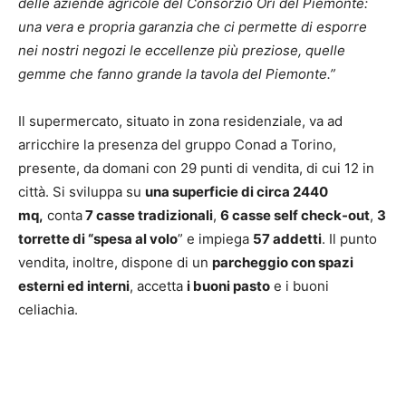
delle aziende agricole del Consorzio Ori del Piemonte:
una vera e propria garanzia che ci permette di esporre
nei nostri negozi le eccellenze più preziose, quelle
gemme che fanno grande la tavola del Piemonte.”
Il supermercato, situato in zona residenziale, va ad
arricchire la presenza del gruppo Conad a Torino,
presente, da domani con 29 punti di vendita, di cui 12 in
città. Si sviluppa su
una superficie di circa 2440
mq,
conta
7 casse tradizionali
,
6 casse self check-out
,
3
torrette di “spesa al volo
” e impiega
57 addetti
. Il punto
vendita, inoltre, dispone di un
parcheggio con spazi
esterni ed interni
, accetta
i buoni pasto
e i buoni
celiachia.