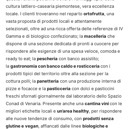
cultura lattiero-casearia piemontese, vera eccellenza
locale. I clienti troveranno nel reparto
ortofrutta
, una
vasta proposta di prodotti locali e attentamente
selezionati, oltre ad una ricca offerta delle referenze di IV
Gamma e di biologico confezionato; la
macelleria
che
dispone di una sezione dedicata di pronti a cuocere per
rispondere alle esigenze di una spesa veloce, comoda e
ready to eat; la
pescheria
con banco assistito;
la
gastronomia con banco caldo e rosticceria
con i
prodotti tipici del territorio oltre alla sezione per la
cottura polli; la
panetteria
con una produzione interna di
pizze e focacce e la
pasticceria
con dolci e pasticcini
freschi sfornati giornalmente dal laboratorio dello Spazio
Conad di Venaria. Presente anche una
cantina vini
con le
migliori etichette locali e
un’area healthy
, per rispondere
alle nuove tendenze di consumo, con
prodotti
senza
glutine e
vegan
, affiancati dalle linee
biologiche e