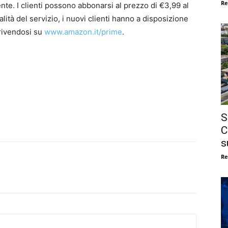
Re
te. I clienti possono abbonarsi al prezzo di €3,99 al
ità del servizio, i nuovi clienti hanno a disposizione
crivendosi su
www.amazon.it/prime
.
S
C
s
Re