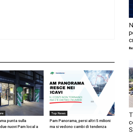
N
p
c
Re
ure
Top News
T
ma punta sulla
Pam Panorama, persi altri 5 milioni
c
 due nuovi Pam local a
ma si vedono cambi di tendenza
S