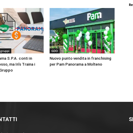
Re
 gruppi
GDO
a S.P.A. conti in
Nuovo punto vendita in franchising
sso, ma In’s Traina i
per Pam Panorama a Molteno
l Gruppo
NTATTI
S