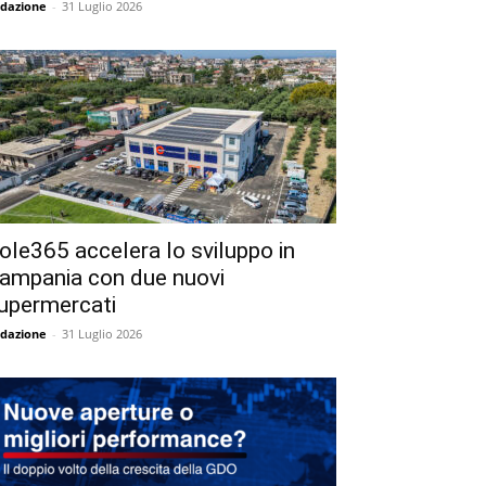
dazione
-
31 Luglio 2026
ole365 accelera lo sviluppo in
ampania con due nuovi
upermercati
dazione
-
31 Luglio 2026