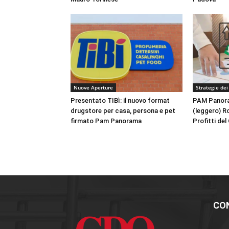
Nuove Aperture
Strategie dei
Presentato TIBì: il nuovo format
PAM Panoram
drugstore per casa, persona e pet
(leggero) Ro
firmato Pam Panorama
Profitti de
CO