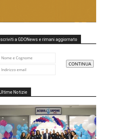
Iscriviti a GDONews e rimani aggiornato
Ultime Notizie