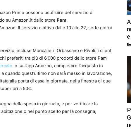
mazon Prime possono usufruire del servizio di
do su Amazon.it dallo store
Pam
A
mazon. Il servizio è attivo dalle 10 alle 22, sette giorni
n
e
Re
ervizio, incluse Moncalieri, Orbassano e Rivoli, i clienti
 preferiti tra più di 6.000 prodotti dello store Pam
ercato
o sull’app Amazon, completare l’acquisto in
no a quando quest’ultimo non sarà messo in lavorazione,
ata alla porta di casa in giornata, nella finestra di due
 superiori a 50€.
egna della spesa in giornata, e per verificare la
P
 abitazione o nel punto scelto per la consegna,
G
n