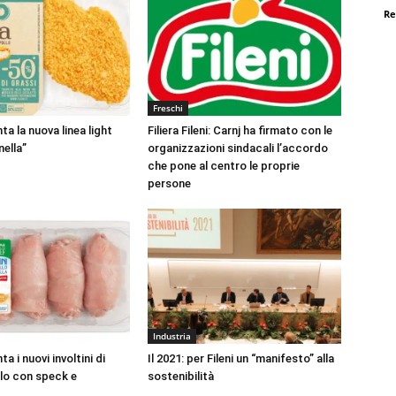
Re
Freschi
nta la nuova linea light
Filiera Fileni: Carnj ha firmato con le
ella”
organizzazioni sindacali l’accordo
che pone al centro le proprie
persone
Industria
ta i nuovi involtini di
Il 2021: per Fileni un “manifesto” alla
llo con speck e
sostenibilità