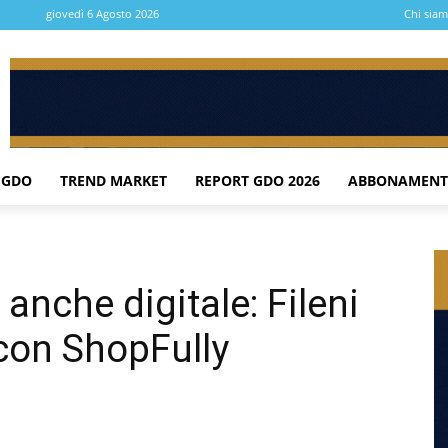
giovedì 6 Agosto 2026
Chi sia
 GDO
TREND MARKET
REPORT GDO 2026
ABBONAMENT
a anche digitale: Fileni
 con ShopFully