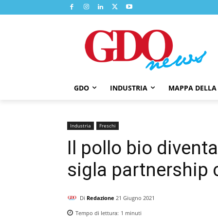
GDO
INDUSTRIA
MAPPA DELLA
Industria
Freschi
Il pollo bio divent
sigla partnership
Di
Redazione
21 Giugno 2021
Tempo di lettura:
1
minuti