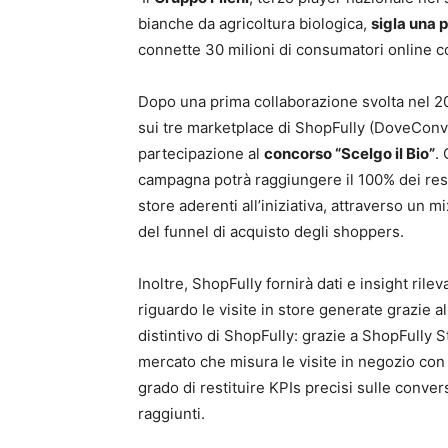
bianche da agricoltura biologica,
sigla una 
connette 30 milioni di consumatori online con
Dopo una prima collaborazione svolta nel 20
sui tre marketplace di ShopFully (DoveConvi
partecipazione al
concorso “Scelgo il Bio”
.
campagna potrà raggiungere il 100% dei respo
store aderenti all’iniziativa, attraverso un m
del funnel di acquisto degli shoppers.
Inoltre, ShopFully fornirà dati e insight rilevan
riguardo le visite in store generate grazie al
distintivo di ShopFully: grazie a ShopFully St
mercato che misura le visite in negozio con 
grado di restituire KPIs precisi sulle convers
raggiunti.