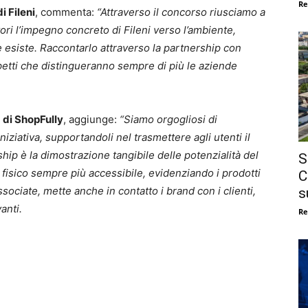
Re
i Fileni
, commenta:
“Attraverso il concorso riusciamo a
ori l’impegno concreto di Fileni verso l’ambiente,
esiste. Raccontarlo attraverso la partnership con
petti che distingueranno sempre di più le aziende
 di ShopFully
, aggiunge:
“Siamo orgogliosi di
niziativa, supportandoli nel trasmettere agli utenti il
hip è la dimostrazione tangibile delle potenzialità del
S
a fisico sempre più accessibile, evidenziando i prodotti
C
ssociate, mette anche in contatto i brand con i clienti,
s
anti.
Re