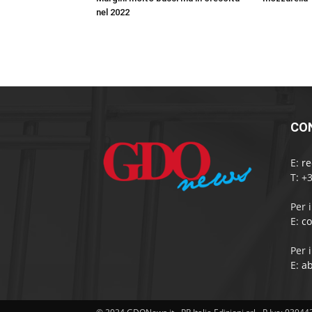
nel 2022
CO
E:
r
T: +
Per 
E:
c
Per 
E:
a