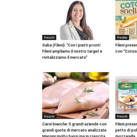
Freschi
Freddo
Saba (Fileni): “Con i piatti pronti
Fileni prese
Fileni ampliamo il nostro target e
con “Cotosn
rivitalizziamo il mercato”
Freschi
Freschi
Carni bianche: 5 grandi aziende con
Fileni presen
grandi quote di mercato analizzate.
petto di po
Margini molto bassi ma in crescita
mozzarella