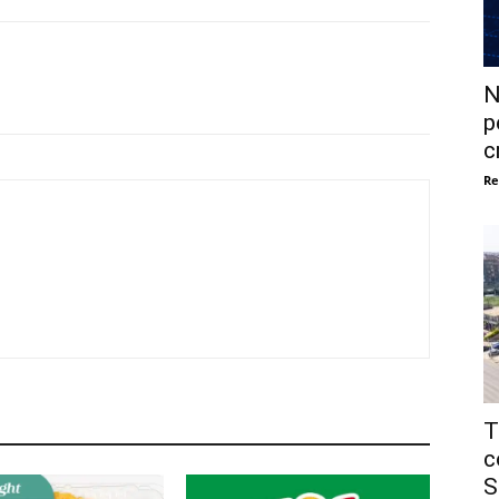
N
p
c
Re
T
c
S