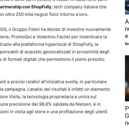
partnership con ShopFully
, tech company italiana che
 oltre 250 mila negozi fisici intorno a loro.
A
n
20, il Gruppo Fileni ha deciso di investire nuovamente
e
ene, PromoQui e Volantino Facile) per incentivare la
Re
 Grazie alla piattaforma hyperlocal di ShopFully, la
nsabili di acquisto geolocalizzati in prossimità degli
ix di formati digitali che permettono il pieno presidio
ti e precisi relativi all’iniziativa svolta, in particolare
la campagna. L’analisi dei risultati è infatti un elemento
ore Visits, la tecnologia proprietaria e unica sul
una precisione del 98,8% validata da Nielsen, è in
P
ioni in visita agli store e una profilazione degli utenti
G
n