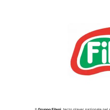
Il
Gruppo Fileni
, terzo player nazionale nel s