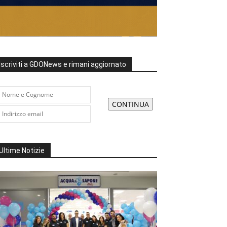
Iscriviti a GDONews e rimani aggiornato
Ultime Notizie