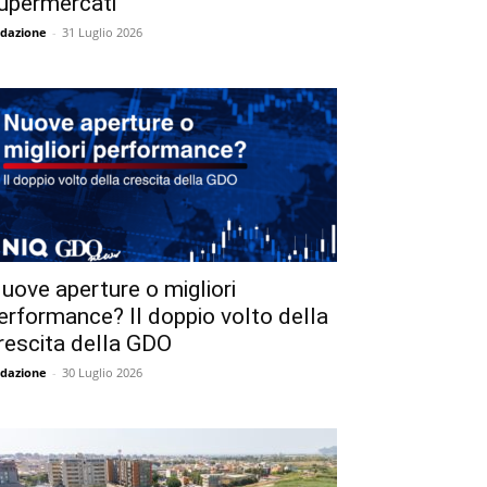
upermercati
dazione
-
31 Luglio 2026
uove aperture o migliori
erformance? Il doppio volto della
rescita della GDO
dazione
-
30 Luglio 2026