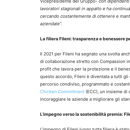
Vicepresidente del Gruppo-
con dipendenti d
lavoratori stagionali in appalto e ha continua
cercando costantemente di ottenere e mante
aziendale”.
La filiera Fileni: trasparenza e benessere 
Il 2021 per Fileni ha segnato una svolta anc
di collaborazione stretto con Compassion i
profit che lavora per la protezione e il bene
questo accordo, Fileni è diventata a tutti gli 
percorso condiviso, programmato e costante
Chicken Commitment
(ECC), un insieme di c
incoraggiare le aziende a migliorare gli stan
L’impegno verso la sostenibilità premia: Fil
L’impegno di Fileni lungo tutta filiera è stat