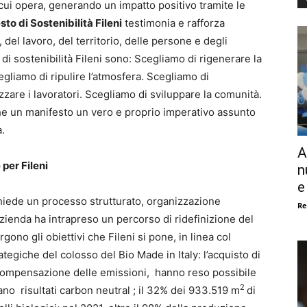
 cui opera, generando un impatto positivo tramite le
to di Sostenibilità Fileni
testimonia e rafforza
del lavoro, del territorio, delle persone e degli
 di sostenibilità Fileni sono: Scegliamo di rigenerare la
cegliamo di ripulire l’atmosfera. Scegliamo di
zzare i lavoratori. Scegliamo di sviluppare la comunità.
he un manifesto un vero e proprio imperativo assunto
a.
A
 per Fileni
n
e
hiede un processo strutturato, organizzazione
Re
azienda ha intrapreso un percorso di ridefinizione del
no gli obiettivi che Fileni si pone, in linea col
ategiche del colosso del Bio Made in Italy: l’acquisto di
di compensazione delle emissioni, hanno reso possibile
2
ano risultati carbon neutral ; il 32% dei 933.519 m
di