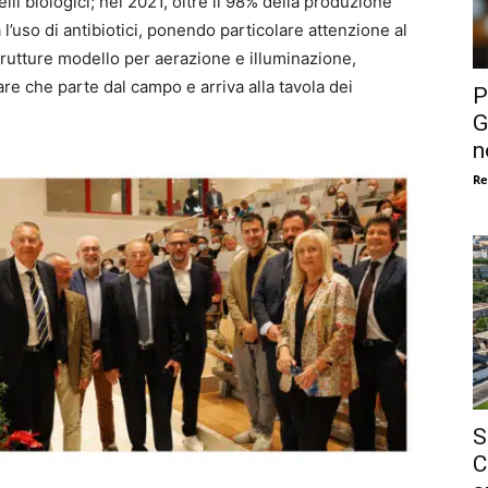
lli biologici; nel 2021, oltre il 98% della produzione
’uso di antibiotici, ponendo particolare attenzione al
strutture modello per aerazione e illuminazione,
lare che parte dal campo e arriva alla tavola dei
P
G
n
Re
S
C