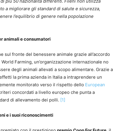
i più 50 nazionalità differenti. Fileni non utilizza
to a migliorare gli standard di salute e sicurezza,
nere l’equilibrio di genere nella popolazione
per animali e consumatori
he sul fronte del benessere animale grazie all’accordo
n World Farming, un’organizzazione internazionale no
ssere degli animali allevati a scopo alimentare. Grazie a
effetti la prima azienda in Italia a intraprendere un
mente monitorato verso il rispetto dello
European
riteri concordati a livello europeo che punta a
dard di allevamento dei polli.
[1]
eni e i suoi riconoscimenti
o premiato con il prestigioso
premio
Coop For Future
, il