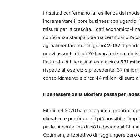
I risultati confermano la resilienza del model
incrementare il core business coniugando l’at
misure per la crescita. I dati economico-fina
conferenza stampa odierna certificano l’ecce
agroalimentare marchigiano
: 2.037
dipenden
nuovi assunti, di cui 70 lavoratori somminis
Fatturato di filiera si attesta a circa
531 milio
rispetto all’esercizio precedente: 37 milioni
consolidamento e circa 44 milioni di euro al
Il benessere della Biosfera passa per l’ade
Fileni nel 2020 ha proseguito il proprio im
climatico e per ridurre il più possibile l’impa
parte. A conferma di ciò l’adesione al Clim
Optimism, e l’obiettivo di raggiungere zero em