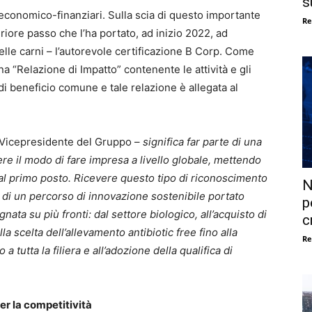
s
vi economico-finanziari. Sulla scia di questo importante
Re
riore passo che l’ha portato, ad inizio 2022, ad
lle carni – l’autorevole certificazione B Corp. Come
na “Relazione di Impatto” contenente le attività e gli
 di beneficio comune e tale relazione è allegata al
 Vicepresidente del Gruppo –
significa far parte di una
ere il modo di fare impresa a livello globale, mettendo
e al primo posto. Ricevere questo tipo di riconoscimento
N
 di un percorso di innovazione sostenibile portato
p
gnata su più fronti: dal settore biologico, all’acquisto di
c
la scelta dell’allevamento antibiotic free fino alla
Re
a tutta la filiera e all’adozione della qualifica di
er la competitività