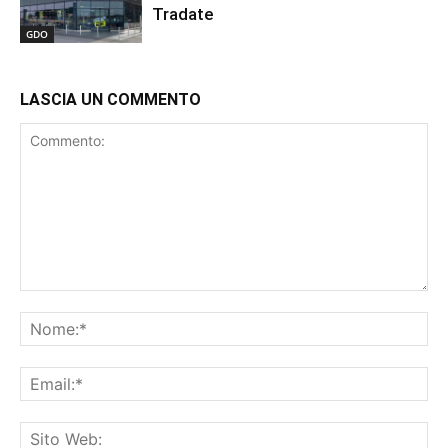
Tradate
GDO
LASCIA UN COMMENTO
Commento:
No
Ema
Sit