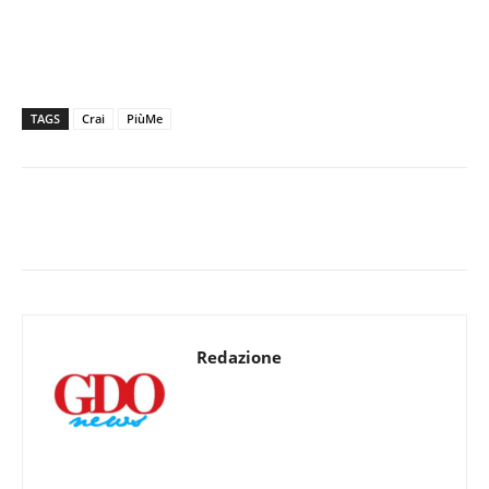
TAGS
Crai
PiùMe
Redazione