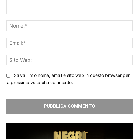
Commento:
No
Ema
Sit
We
Salva il mio nome, email e sito web in questo browser per
la prossima volta che commento.