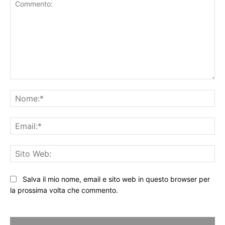
Commento:
No
Ema
Sit
We
Salva il mio nome, email e sito web in questo browser per
la prossima volta che commento.