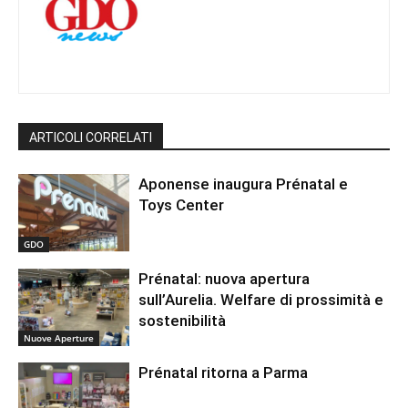
ARTICOLI CORRELATI
Aponense inaugura Prénatal e
Toys Center
GDO
Prénatal: nuova apertura
sull’Aurelia. Welfare di prossimità e
sostenibilità
Nuove Aperture
Prénatal ritorna a Parma