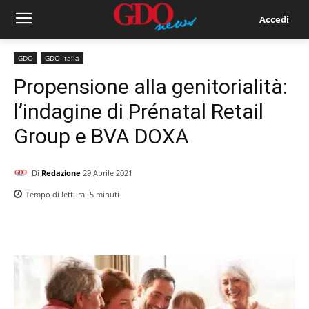
Accedi
GDO
GDO Italia
Propensione alla genitorialità:
l’indagine di Prénatal Retail
Group e BVA DOXA
Di
Redazione
29 Aprile 2021
Tempo di lettura:
5
minuti