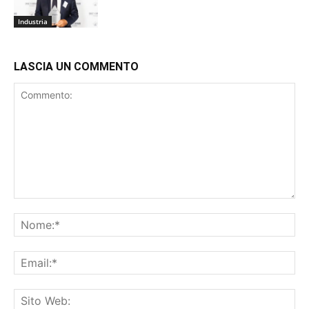
Industria
LASCIA UN COMMENTO
Commento:
No
Ema
Sit