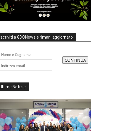
Iscriviti a GDONews e rimani aggiornato
Ultime Notizie