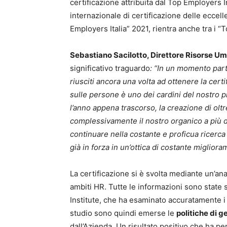
certificazione attribuita dal Top Employers In
internazionale di certificazione delle eccell
Employers Italia” 2021, rientra anche tra i 
Sebastiano Sacilotto, Direttore Risorse Uman
significativo traguardo
: “In un momento part
riusciti ancora una volta ad
ottenere la certi
sulle persone è uno dei cardini del nostro pia
l’anno appena trascorso, la creazione di olt
complessivamente il nostro organico a più d
continuare nella costante e proficua ricerca d
già in forza in un’ottica di costante migliora
La certificazione si è svolta mediante un’an
ambiti HR. Tutte le informazioni sono state
Institute, che ha esaminato accuratamente i
studio sono quindi emerse le
politiche di g
dall’Azienda. Un risultato positivo che ha p