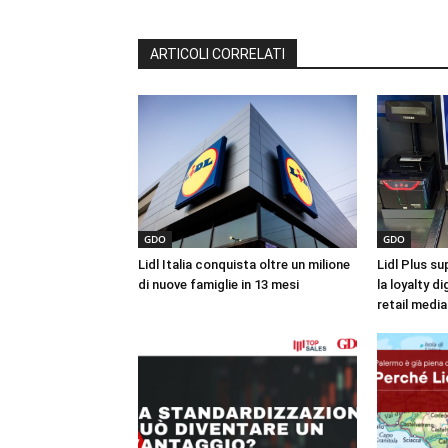
ARTICOLI CORRELATI
GDO
GDO
Lidl Italia conquista oltre un milione
Lidl Plus sup
di nuove famiglie in 13 mesi
la loyalty di
retail media