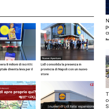
N
p
c
Re
Nuove Aperture
era 8 milioni di iscritti:
Lidl consolida la presenza in
gitale diventa leva per il
provincia di Napoli con un nuovo
store
T
c
S