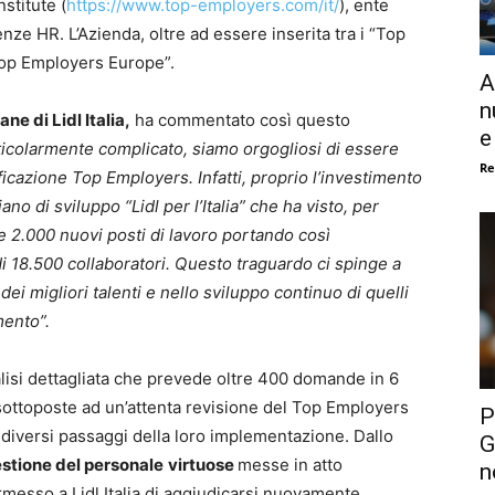
stitute (
https://www.top-employers.com/it/
), ente
enze HR. L’Azienda, oltre ad essere inserita tra i “Top
“Top Employers Europe”.
A
n
e di Lidl Italia,
ha commentato così questo
e
icolarmente complicato, siamo orgogliosi di essere
Re
ficazione Top Employers. Infatti, proprio l’investimento
no di sviluppo “Lidl per l’Italia” che ha visto, per
re 2.000 nuovi posti di lavoro portando così
i 18.500 collaboratori. Questo traguardo ci spinge a
ei migliori talenti e nello sviluppo continuo di quelli
mento”.
alisi dettagliata che prevede oltre 400 domande in 6
 sottoposte ad un’attenta revisione del Top Employers
P
 diversi passaggi della loro implementazione. Dallo
G
estione del personale
virtuose
messe in atto
n
ermesso a Lidl Italia di aggiudicarsi nuovamente