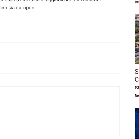
Re
liano sia europeo.
S
C
s
Re