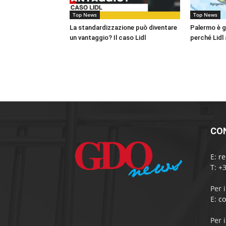
Top News
Top News
La standardizzazione può diventare
Palermo è gi
un vantaggio? Il caso Lidl
perché Lidl 
CO
E:
r
T: +
Per 
E:
c
Per 