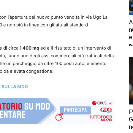
on l’apertura del nuovo punto vendita in via Ugo La
A
0 e non più in linea con gli attuali standard
n
e
Re
e di circa
1.400 mq
ed è il risultato di un intervento di
, lungo uno degli assi commerciali più trafficati della
nche un parcheggio da oltre 100 posti auto, elemento
to da elevata congestione.
E SULLA MDD
P
G
n