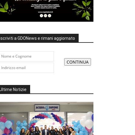
Iscriviti a GDONews e rimani aggiornato
Ultime Notizie