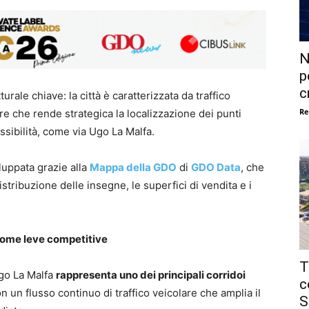
N
p
c
rale chiave: la città è caratterizzata da traffico
Re
re che rende strategica la localizzazione dei punti
essibilità, come via Ugo La Malfa.
iluppata grazie alla
Mappa della GDO
di
GDO Data
, che
stribuzione delle insegne, le superfici di vendita e i
 come leve competitive
T
Ugo La Malfa
rappresenta uno dei principali corridoi
c
on un flusso continuo di traffico veicolare che amplia il
S