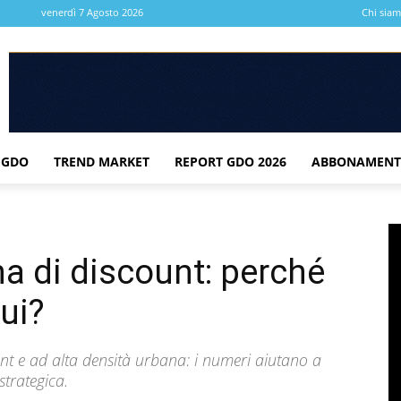
venerdì 7 Agosto 2026
Chi sia
 GDO
TREND MARKET
REPORT GDO 2026
ABBONAMENT
na di discount: perché
qui?
t e ad alta densità urbana: i numeri aiutano a
trategica.