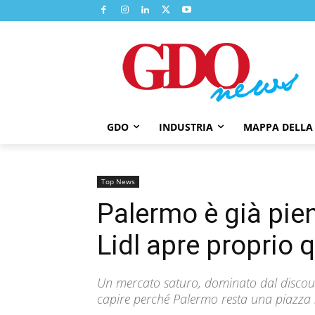
GDO
INDUSTRIA
MAPPA DELLA
Top News
Palermo è già pie
Lidl apre proprio 
Un mercato saturo, dominato dal discoun
capire perché Palermo resta una piazza s