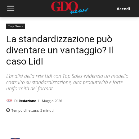
Accedi
Top News
La standardizzazione può
diventare un vantaggio? Il
caso Lidl
L’analisi della rete Lidl con Top Sales evidenzia un modello
costruito su standardizzazione, alta produttività e forte
uniformità dei format.
Di
Redazione
11 Maggio 2026
Tempo di lettura:
3
minuti