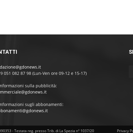
NTATTI
S
edazione@gdonews.it
39 051 082 87 98 (Lun-Ven ore 09-12 e 15-17)
informazioni sulla pubblicità:
ommerciale@gdonews.it
informazioni sugli abbonamenti:
bbonamenti@gdonews.it
4390353 - Testata reg. presso Trib. di La Spezia n° 1037/20
Privacy Po