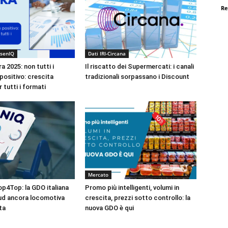
Re
lsenIQ
Dati IRI-Circana
 2025: non tutti i
Il riscatto dei Supermercati: i canali
positivo: crescita
tradizionali sorpassano i Discount
r tutti i formati
Mercato
op4Top: la GDO italiana
Promo più intelligenti, volumi in
ud ancora locomotiva
crescita, prezzi sotto controllo: la
ta
nuova GDO è qui