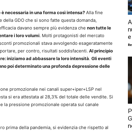
 è necessaria in una forma così intensa?
Alla fine
ne della GDO che si sono fatte questa domanda,
A
o efficacia davano sempre più evidenza che
non tutte le
n
entare i loro volumi
. Molti protagonisti del mercato
e
gli sconti promozionali stava avvolgendo esageratamente
Re
portare, per contro, risultati soddisfacenti.
Al principio
re: iniziamo ad abbassare la loro intensità
.
Gli eventi
anno poi determinato una profonda depressione delle
ssione promozionale nei canali super+iper+LSP nel
a si era attestata al 28,3% del totale delle vendite. Si
de la pressione promozionale operata sul canale
P
G
n
ro prima della pandemia, si evidenzia che rispetto al