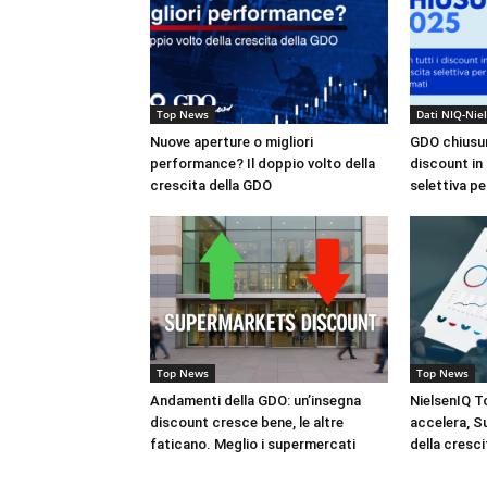
Top News
Dati NIQ-Nie
Nuove aperture o migliori
GDO chiusura
performance? Il doppio volto della
discount in 
crescita della GDO
selettiva pe
Top News
Top News
Andamenti della GDO: un’insegna
NielsenIQ T
discount cresce bene, le altre
accelera, S
faticano. Meglio i supermercati
della cresci