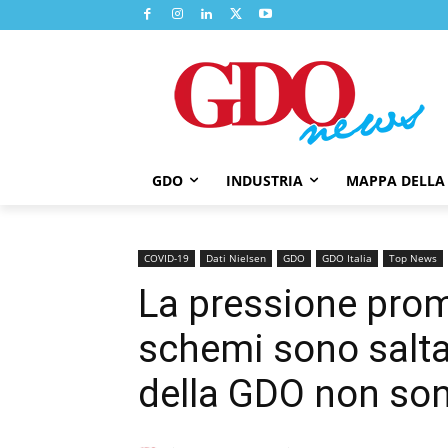
GDO
INDUSTRIA
MAPPA DELLA
COVID-19
Dati Nielsen
GDO
GDO Italia
Top News
La pressione prom
schemi sono saltat
della GDO non son