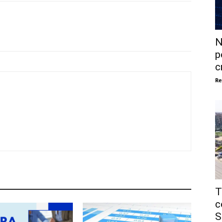
N
p
c
Re
T
c
S