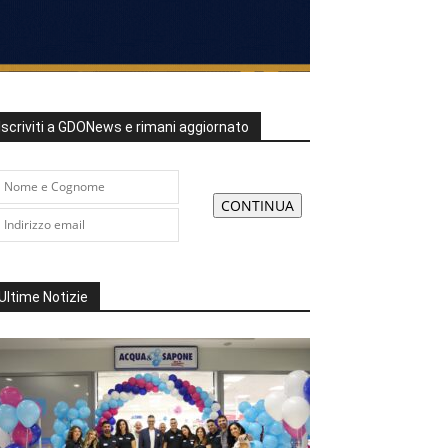
Iscriviti a GDONews e rimani aggiornato
Ultime Notizie