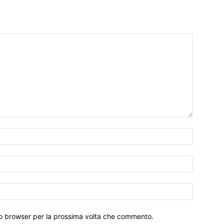
Nome:*
Email:*
Sito
Web:
sto browser per la prossima volta che commento.