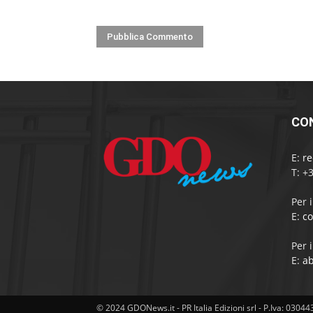
CO
E:
r
T: +
Per 
E:
c
Per 
E:
a
© 2024 GDONews.it - PR Italia Edizioni srl - P.Iva: 0304