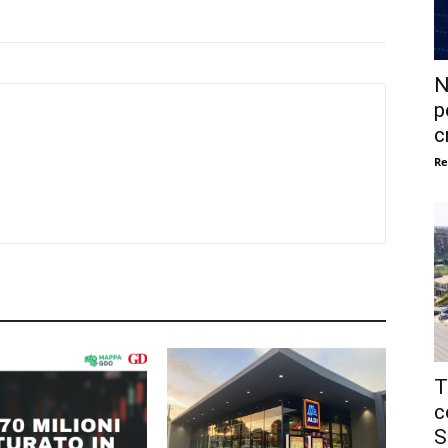
N
p
c
Re
T
c
S