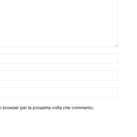
Nome:*
Email:*
Sito
Web:
sto browser per la prossima volta che commento.