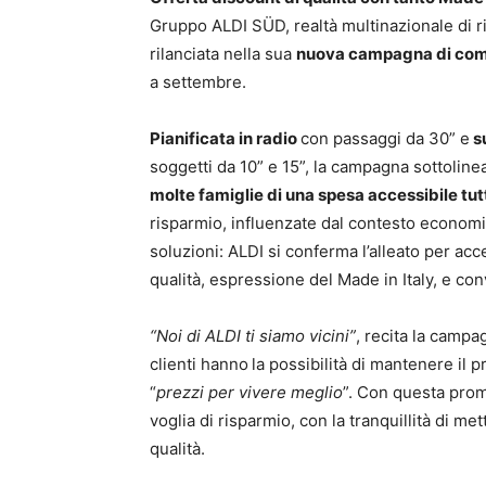
Gruppo
ALDI
SÜD, realtà multinazionale di 
rilanciata nella sua
nuova campagna di co
a settembre.
Pianificata in radio
con passaggi da 30” e
su
soggetti da 10” e 15”, la campagna sottoline
molte famiglie di una spesa accessibile tutti
risparmio, influenzate dal contesto econom
soluzioni:
ALDI
si conferma l’alleato per acc
qualità, espressione del Made in Italy, e co
“Noi di
ALDI
ti siamo vicini”
, recita la campa
clienti hanno
la possibilità di mantenere il p
“
prezzi per vivere meglio
”. Con questa prom
voglia di risparmio, con la tranquillità di met
qualità.