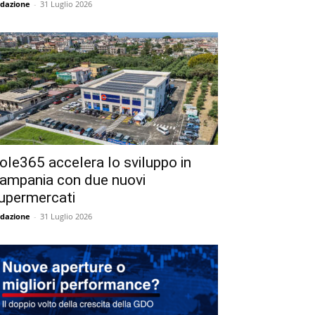
dazione
-
31 Luglio 2026
ole365 accelera lo sviluppo in
ampania con due nuovi
upermercati
dazione
-
31 Luglio 2026