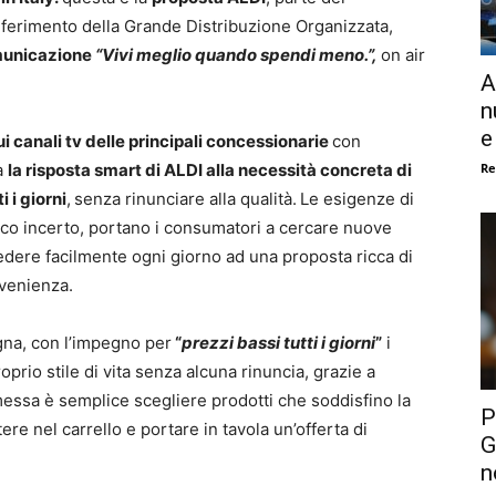
riferimento della Grande Distribuzione Organizzata,
municazione
“Vivi meglio quando spendi meno.”,
on air
A
n
e
i canali tv delle principali concessionarie
con
Re
a
la risposta smart di
ALDI
alla necessità concreta di
 i giorni
,
senza rinunciare alla qualità.
Le esigenze di
ico incerto, portano i consumatori a cercare nuove
edere facilmente ogni giorno ad una proposta ricca di
nvenienza.
gna, con l’impegno per
“
prezzi bassi tutti i giorni
”
i
roprio stile di vita senza alcuna rinuncia, grazie a
essa è semplice scegliere prodotti che soddisfino la
P
tere nel carrello e portare in tavola un’offerta di
G
n