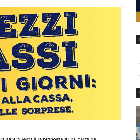
n Italy:
questa è la
proposta
ALDI
, parte del