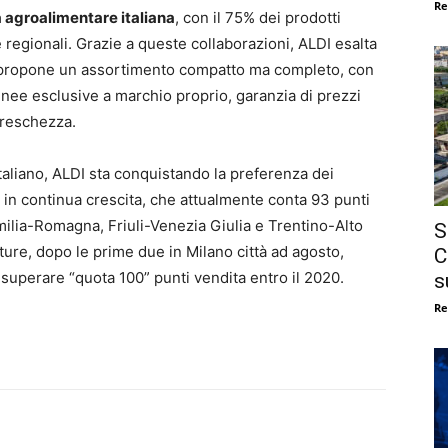
Re
a agroalimentare italiana
, con il 75% dei prodotti
 e regionali. Grazie a queste collaborazioni,
ALDI
esalta
 propone un assortimento compatto ma completo, con
linee esclusive a marchio proprio, garanzia di prezzi
freschezza.
taliano,
ALDI
sta conquistando la preferenza dei
 in continua crescita, che attualmente conta 93 punti
ilia-Romagna, Friuli-Venezia Giulia e Trentino-Alto
S
erture, dopo le prime due in Milano città ad agosto,
C
 superare “quota 100” punti vendita entro il 2020.
s
Re