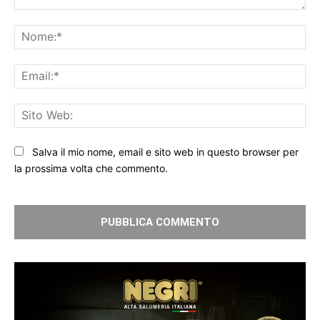
Commento:
No
Ema
Sit
We
Salva il mio nome, email e sito web in questo browser per
la prossima volta che commento.