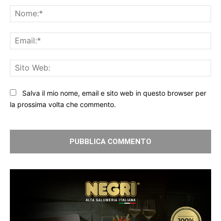
No
Ema
Sit
We
Salva il mio nome, email e sito web in questo browser per
la prossima volta che commento.