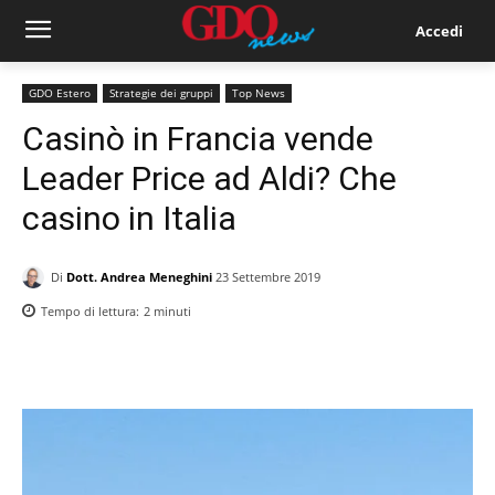
Accedi
GDO Estero
Strategie dei gruppi
Top News
Casinò in Francia vende
Leader Price ad Aldi? Che
casino in Italia
Di
Dott. Andrea Meneghini
23 Settembre 2019
Tempo di lettura:
2
minuti