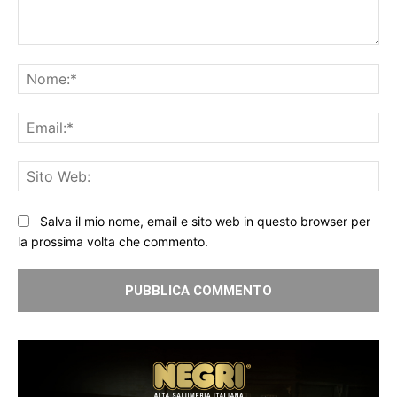
Commento:
No
Ema
Sit
We
Salva il mio nome, email e sito web in questo browser per
la prossima volta che commento.