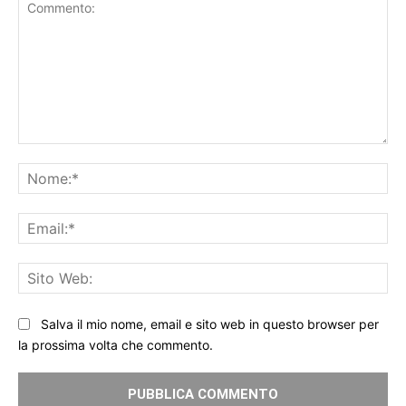
Commento:
No
Ema
Sit
We
Salva il mio nome, email e sito web in questo browser per
la prossima volta che commento.