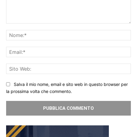
Commento:
No
Ema
Sit
We
Salva il mio nome, email e sito web in questo browser per
la prossima volta che commento.