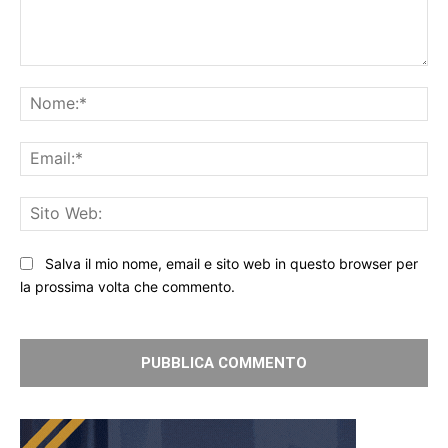
Commento:
No
Ema
Sit
We
Salva il mio nome, email e sito web in questo browser per
la prossima volta che commento.