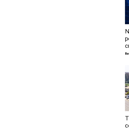
N
p
c
Re
T
c