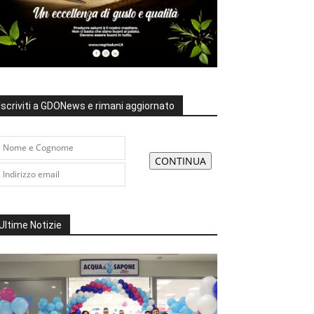
Iscriviti a GDONews e rimani aggiornato
Ultime Notizie