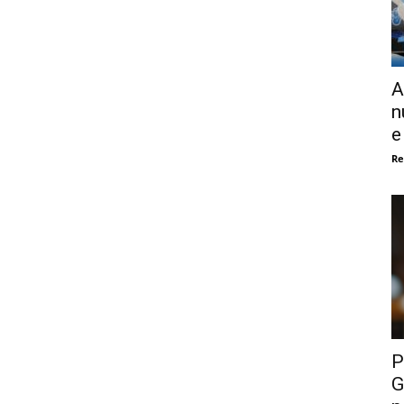
A
n
e
Re
P
G