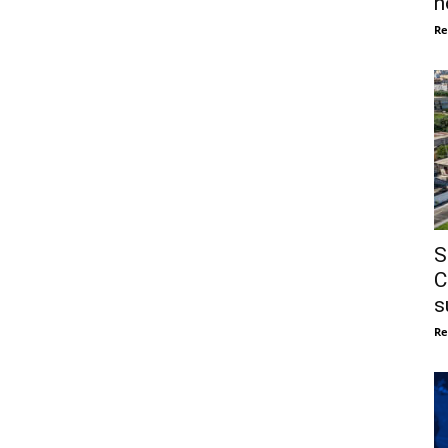
n
Re
S
C
s
Re