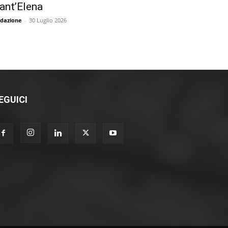
ant’Elena
dazione
-
30 Luglio 2026
EGUICI