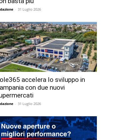
on basta più
dazione
-
31 Luglio 2026
ole365 accelera lo sviluppo in
ampania con due nuovi
upermercati
dazione
-
31 Luglio 2026