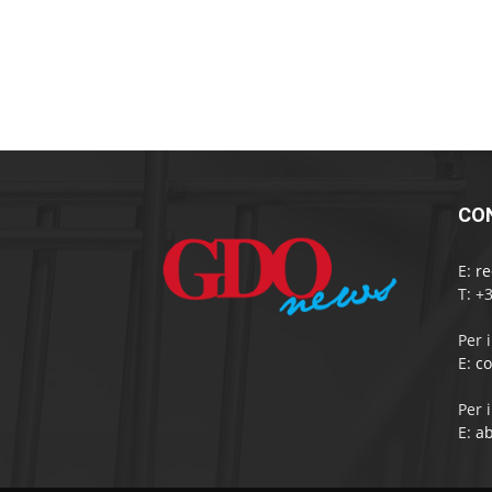
CO
E:
r
T: +
Per 
E:
c
Per 
E:
a