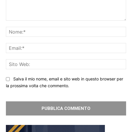
Commento:
No
Ema
Sit
We
Salva il mio nome, email e sito web in questo browser per
la prossima volta che commento.