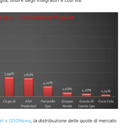
a, diluire degli integratori e così via.”
nati a GDONews
, la distribuzione delle quote di mercato