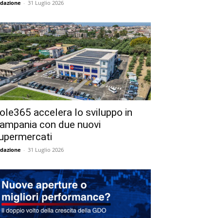
dazione
-
31 Luglio 2026
ole365 accelera lo sviluppo in
ampania con due nuovi
upermercati
dazione
-
31 Luglio 2026