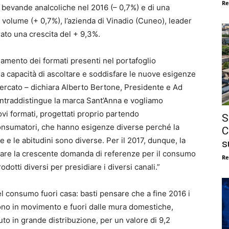
Re
e bevande analcoliche nel 2016 (– 0,7%) e di una
a volume (+ 0,7%), l’azienda di Vinadio (Cuneo), leader
rato una crescita del + 9,3%.
iamento dei formati presenti nel portafoglio
ua capacità di ascoltare e soddisfare le nuove esigenze
mercato – dichiara Alberto Bertone, Presidente e Ad
ontraddistingue la marca Sant’Anna e vogliamo
ovi formati, progettati proprio partendo
S
onsumatori, che hanno esigenze diverse perché la
C
 e le abitudini sono diverse. Per il 2017, dunque, la
s
sfare la crescente domanda di referenze per il consumo
Re
dotti diversi per presidiare i diversi canali.”
l consumo fuori casa: basti pensare che a fine 2016 i
evono in movimento e fuori dalle mura domestiche,
to in grande distribuzione, per un valore di 9,2