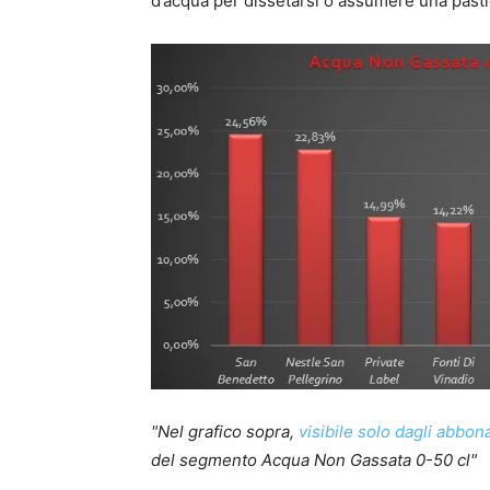
d’acqua per dissetarsi o assumere una pastigli
"Nel grafico sopra,
visibile solo dagli abbo
del segmento Acqua Non Gassata 0-50 cl"