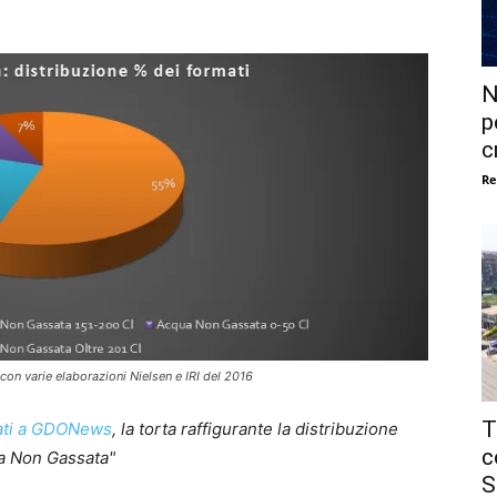
N
p
c
Re
on varie elaborazioni Nielsen e IRI del 2016
T
nati a GDONews
, la torta raffigurante la distribuzione
c
ua Non Gassata"
S