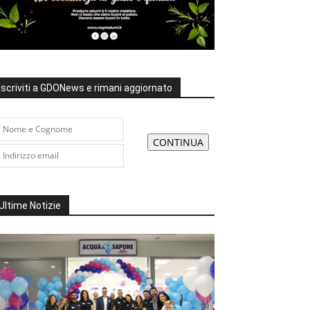
Iscriviti a GDONews e rimani aggiornato
Ultime Notizie