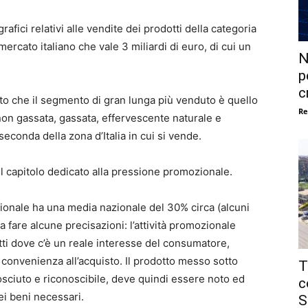
afici relativi alle vendite dei prodotti della categoria
ato italiano che vale 3 miliardi di euro, di cui un
N
.
p
c
sto che il segmento di gran lunga più venduto è quello
Re
non gassata, gassata, effervescente naturale e
econda della zona d’Italia in cui si vende.
l capitolo dedicato alla pressione promozionale.
onale ha una media nazionale del 30% circa (alcuni
 fare alcune precisazioni: l’attività promozionale
i dove c’è un reale interesse del consumatore,
convenienza all’acquisto. Il prodotto messo sotto
T
ciuto e riconoscibile, deve quindi essere noto ed
c
ei beni necessari.
S