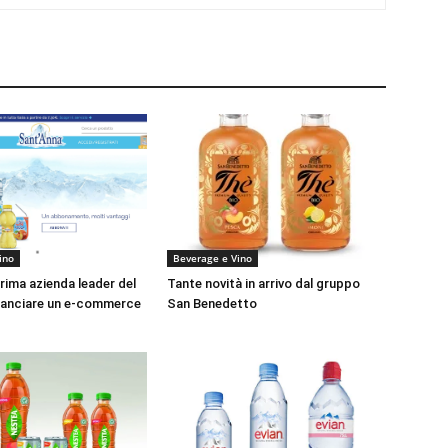
ino
Beverage e Vino
rima azienda leader del
Tante novità in arrivo dal gruppo
lanciare un e-commerce
San Benedetto