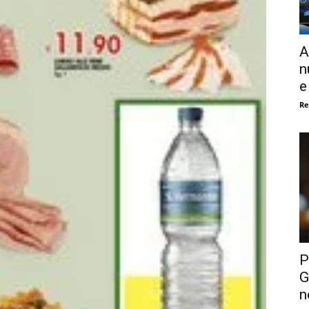
A
n
e
Re
P
G
n