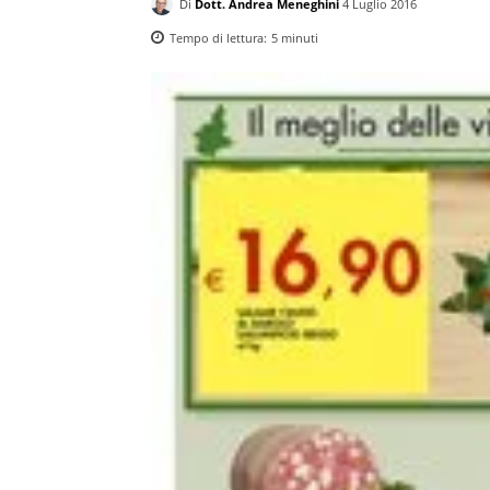
Di
Dott. Andrea Meneghini
4 Luglio 2016
Tempo di lettura:
5
minuti