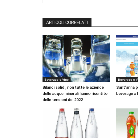
ARTICOLI CORRELATI
Beverage e Vino
Beverage e V
Bilanci solidi, non tutte le aziende
Sant’anna p
delle acque minerali hanno risentito
beverage a 
delle tensioni del 2022