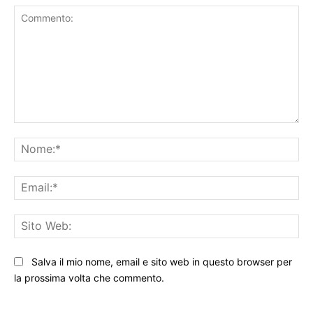
Commento:
No
Ema
Sit
We
Salva il mio nome, email e sito web in questo browser per
la prossima volta che commento.