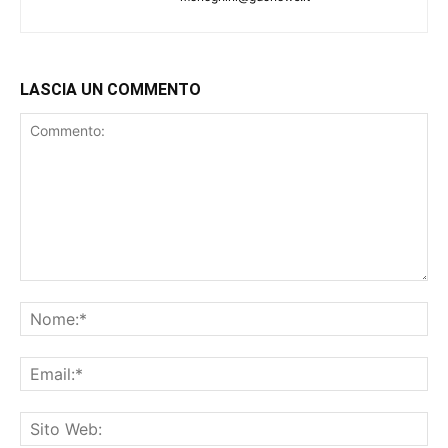
LASCIA UN COMMENTO
Commento:
No
Ema
Sit
We