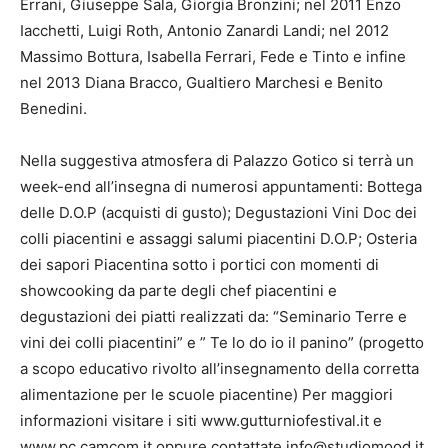
Errani, Giuseppe Sala, Giorgia Bronzini; nel 2011 Enzo
Iacchetti, Luigi Roth, Antonio Zanardi Landi; nel 2012
Massimo Bottura, Isabella Ferrari, Fede e Tinto e infine
nel 2013 Diana Bracco, Gualtiero Marchesi e Benito
Benedini.
Nella suggestiva atmosfera di Palazzo Gotico si terrà un
week-end all’insegna di numerosi appuntamenti: Bottega
delle D.O.P (acquisti di gusto); Degustazioni Vini Doc dei
colli piacentini e assaggi salumi piacentini D.O.P; Osteria
dei sapori Piacentina sotto i portici con momenti di
showcooking da parte degli chef piacentini e
degustazioni dei piatti realizzati da: “Seminario Terre e
vini dei colli piacentini” e ” Te lo do io il panino” (progetto
a scopo educativo rivolto all’insegnamento della corretta
alimentazione per le scuole piacentine) Per maggiori
informazioni visitare i siti www.gutturniofestival.it e
www.pc.camcom.it oppure contattate info@studiomood.it.