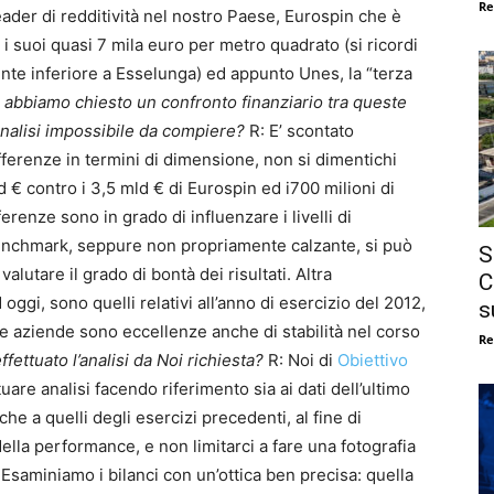
Re
ader di redditività nel nostro Paese, Eurospin che è
 i suoi quasi 7 mila euro per metro quadrato (si ricordi
ente inferiore a Esselunga) ed appunto Unes, la “terza
le abbiamo chiesto un confronto finanziario tra queste
nalisi impossibile da compiere?
R: E’ scontato
fferenze in termini di dimensione, non si dimentichi
 € contro i 3,5 mld € di Eurospin ed i700 milioni di
erenze sono in grado di influenzare i livelli di
benchmark, seppure non propriamente calzante, si può
S
utare il grado di bontà dei risultati. Altra
C
d oggi, sono quelli relativi all’anno di esercizio del 2012,
s
 aziende sono eccellenze anche di stabilità nel corso
Re
fettuato l’analisi da Noi richiesta?
R: Noi di
Obiettivo
tuare analisi facendo riferimento sia ai dati dell’ultimo
he a quelli degli esercizi precedenti, al fine di
ella performance, e non limitarci a fare una fotografia
. Esaminiamo i bilanci con un’ottica ben precisa: quella