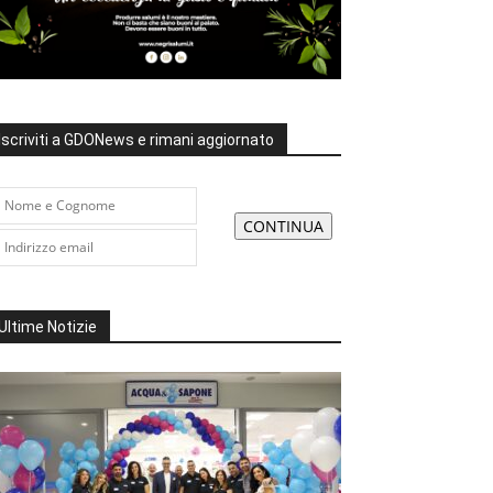
Iscriviti a GDONews e rimani aggiornato
Ultime Notizie