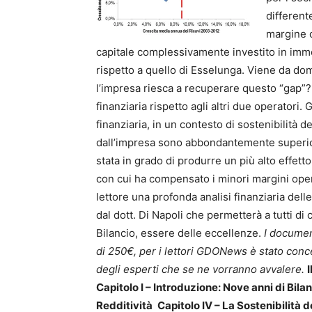
different
margine o
capitale complessivamente investito in immob
rispetto a quello di Esselunga. Viene da d
l’impresa riesca a recuperare questo “gap”? 
finanziaria rispetto agli altri due operatori. 
finanziaria, in un contesto di sostenibilità d
dall’impresa sono abbondantemente superiori
stata in grado di produrre un più alto effetto
con cui ha compensato i minori margini operat
lettore una profonda analisi finanziaria de
dal dott. Di Napoli che permetterà a tutti di
Bilancio, essere delle eccellenze.
I documen
di 250€, per i lettori GDONews è stato conc
degli esperti che se ne vorranno avvalere.
I
Capitolo I – Introduzione: Nove anni di Bilan
Redditività
Capitolo IV – La Sostenibilità d