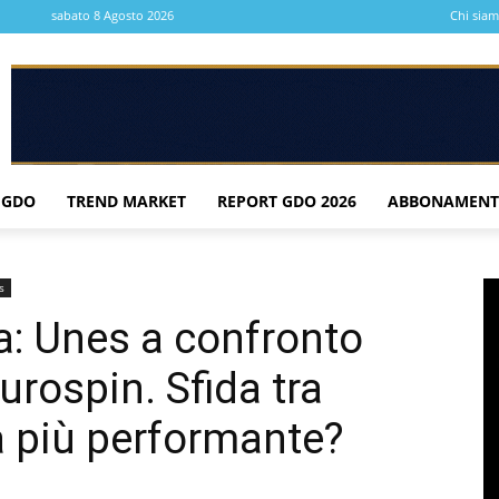
sabato 8 Agosto 2026
Chi sia
 GDO
TREND MARKET
REPORT GDO 2026
ABBONAMENT
s
ia: Unes a confronto
rospin. Sfida tra
la più performante?