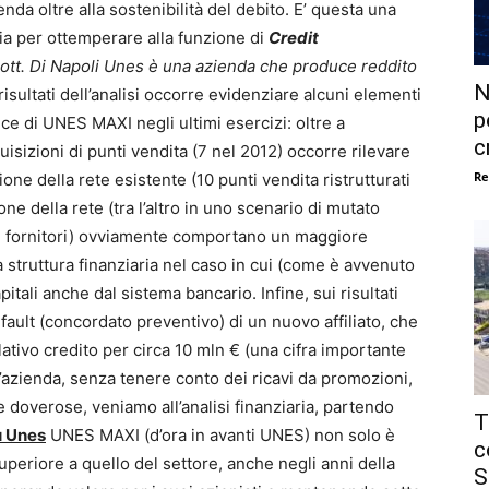
zienda oltre alla sostenibilità del debito. E’ questa una
ria per ottemperare alla funzione di
Credit
ott. Di Napoli Unes è una azienda che produce reddito
N
risultati dell’analisi occorre evidenziare alcuni elementi
p
e di UNES MAXI negli ultimi esercizi: oltre a
c
uisizioni di punti vendita (7 nel 2012) occorre rilevare
Re
ione della rete esistente (10 punti vendita ristrutturati
ne della rete (tra l’altro in uno scenario di mutato
i fornitori) ovviamente comportano un maggiore
a struttura finanziaria nel caso in cui (come è avvenuto
itali anche dal sistema bancario. Infine, sui risultati
ault (concordato preventivo) di un nuovo affiliato, che
lativo credito per circa 10 mln € (una cifra importante
’azienda, senza tenere conto dei ricavi da promozioni,
 doverose, veniamo all’analisi finanziaria, partendo
T
su Unes
UNES MAXI (d’ora in avanti UNES) non solo è
c
uperiore a quello del settore, anche negli anni della
S