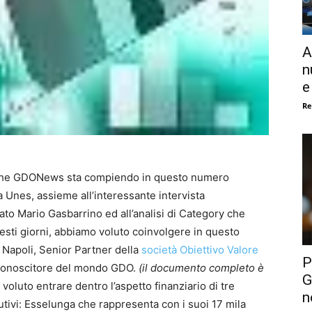
A
n
e
Re
si che GDONews sta compiendo in questo numero
a Unes, assieme all’interessante intervista
ato Mario Gasbarrino ed all’analisi di Category che
sti giorni, abbiamo voluto coinvolgere in questo
 Napoli, Senior Partner della
società Obiettivo Valore
P
e conoscitore del mondo GDO.
(il documento completo è
G
oluto entrare dentro l’aspetto finanziario di tre
n
butivi: Esselunga che rappresenta con i suoi 17 mila