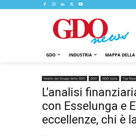
GDO
INDUSTRIA
MAPPA DELLA
Analisi dei Gruppi della GDO
GDO
GDO Italia
Top New
L’analisi finanziar
con Esselunga e Eu
eccellenze, chi è 