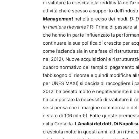
di valutare la crescita e la redditività dell’a
attività che è spesso a supporto dell’indust
Management
nel più preciso dei modi.
D: D
in maniera rilevante?
R: Prima di passare ai 
che hanno in parte influenzato la performanc
continuare la sua politica di crescita per acq
come l’azienda sia in una fase di ristrutturaz
nel 2012). Nuove acquisizioni e ristrutturazio
quadro normativo dei tempi di pagamento a
fabbisogno di risorse e quindi modifiche all
per UNES MAXI) si decida di raccogliere i cap
2012, ha pesato molto e negativamente il def
ha comportato la necessità di svalutare il re
se si pensa che il margine commerciale dell
è stato di 106 mln €). Fatte queste premesse
dalla Crescita.
L’Analisi del dott. Di Napoli 
cresciuta molto in questi anni, ad un ritmo s