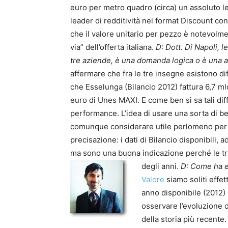
euro per metro quadro (circa) un assoluto le
leader di redditività nel format Discount con
che il valore unitario per pezzo è notevolm
via” dell’offerta italiana.
D: Dott. Di Napoli, 
tre aziende, è una domanda logica o è una a
affermare che fra le tre insegne esistono di
che Esselunga (Bilancio 2012) fattura 6,7 mld
euro di Unes MAXI. E come ben si sa tali diff
performance. L’idea di usare una sorta di 
comunque considerare utile perlomeno per val
precisazione: i dati di Bilancio disponibili, a
ma sono una buona indicazione perché le tre
degli anni.
D: Come ha ef
Valore
siamo soliti effet
anno disponibile (2012) c
osservare l’evoluzione d
della storia più recente