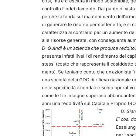
crisi, ma è cresciuta in modo sostenibile, g
controllo l’indebitamento. Dal punto di vista 
perché si fonda sul mantenimento dell’armonia
di generare le risorse per sostenerla, e si 
caratterizza al contrario per un aumento del 
alle risorse generate, con conseguente aume
D: Quindi è un’azienda che produce reddito
presenta infatti livelli di rendimento dei capi
stessi (costo che rappresenta il cosiddetto t
meno). Se teniamo conto che un’azionista “r
una società della GDO di rilievo nazionale 
delle specificità aziendali (rischio operativ
come le tre insegne superano abbondanteme
anni una redditività sul Capitale Proprio (R
D: Sia
E’ così do
Esselung
per i soc