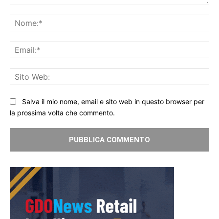
Commento:
No
Ema
Sit
We
Salva il mio nome, email e sito web in questo browser per
la prossima volta che commento.