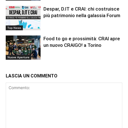
Despar, D.IT e CRAI: chi costruisce
più patrimonio nella galassia Forum
Top News
Food to go e prossimità: CRAI apre
un nuovo CRAIGO! a Torino
Nuove Aperture
LASCIA UN COMMENTO