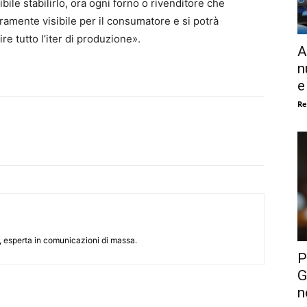
ile stabilirlo, ora ogni forno o rivenditore che
ramente visibile per il consumatore e si potrà
re tutto l’iter di produzione».
A
n
e
Re
, esperta in comunicazioni di massa.
P
G
n