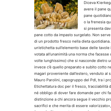
Diceva Kierkega
avere il pane q
pane quotidiano.
o la frenesia qu
si presenta dav
pane cotto da impasto surgelato. Non serve p
di un prodotto fresco nella dieta quotidian
un’etichetta sull’elemento base delle tavole i
votata all’unanimità una norma che facesse c
volte lunghissimo) che si nasconde dietro u
invece c’è quello preparato e subito cotto n
magari proveniente dall’estero, venduto al
Mauro Parolini, capogruppo del Pdl, tra i prom
Etichettatura doc per il fresco, tracciabilit
né obbligo di dover fare domande per chi fa 
distinzione a chi ancora segue il vecchio p
sacrifici e che merita di essere valorizzato