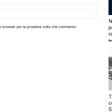
Sito
Web:
N
p
sto browser per la prossima volta che commento.
c
Re
T
c
S