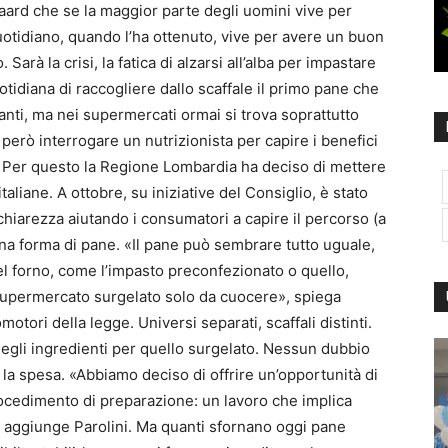
ard che se la maggior parte degli uomini vive per
uotidiano, quando l’ha ottenuto, vive per avere un buon
 Sarà la crisi, la fatica di alzarsi all’alba per impastare
otidiana di raccogliere dallo scaffale il primo pane che
anti, ma nei supermercati ormai si trova soprattutto
erò interrogare un nutrizionista per capire i benefici
a. Per questo la Regione Lombardia ha deciso di mettere
taliane. A ottobre, su iniziative del Consiglio, è stato
hiarezza aiutando i consumatori a capire il percorso (a
na forma di pane. «Il pane può sembrare tutto uguale,
el forno, come l’impasto preconfezionato o quello,
 supermercato surgelato solo da cuocere», spiega
otori della legge. Universi separati, scaffali distinti.
à degli ingredienti per quello surgelato. Nessun dubbio
la spesa. «Abbiamo deciso di offrire un’opportunità di
rocedimento di preparazione: un lavoro che implica
», aggiunge Parolini. Ma quanti sfornano oggi pane