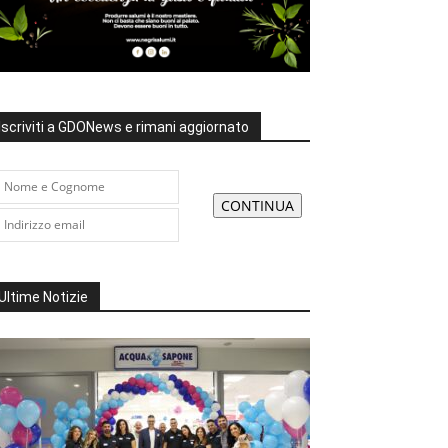
Iscriviti a GDONews e rimani aggiornato
Ultime Notizie