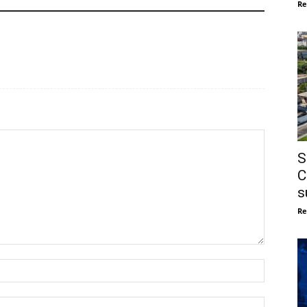
Re
S
C
s
Re
Nome:*
Email:*