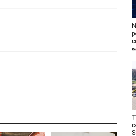
N
p
c
Re
T
c
S