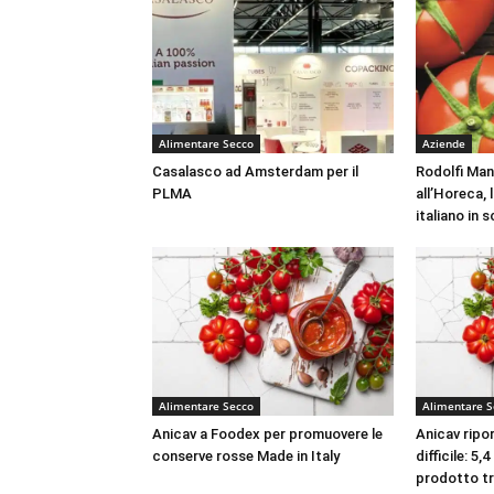
Alimentare Secco
Aziende
Casalasco ad Amsterdam per il
Rodolfi Mans
PLMA
all’Horeca,
italiano in 
Alimentare Secco
Alimentare S
Anicav a Foodex per promuovere le
Anicav ripo
conserve rosse Made in Italy
difficile: 5,
prodotto t