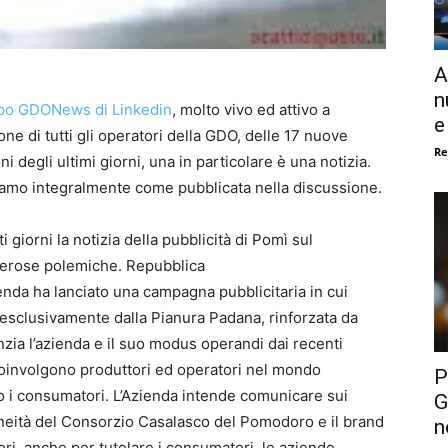
A
n
po GDONews di Linkedin
, molto vivo ed attivo a
e
one di tutti gli operatori della GDO, delle 17 nuove
Re
ni degli ultimi giorni, una in particolare è una notizia.
iamo integralmente come pubblicata nella discussione.
i giorni la notizia
della pubblicità di Pomì sul
erose polemiche. Repubblica
ienda ha lanciato una campagna pubblicitaria in cui
i esclusivamente dalla Pianura Padana, rinforzata da
zia l’azienda e il suo modus operandi dai recenti
coinvolgono produttori ed operatori nel mondo
P
no i consumatori. L’Azienda intende comunicare sui
G
traneità del Consorzio Casalasco del Pomodoro e il brand
n
ri, anche per tutelare i consumatori, le aziende