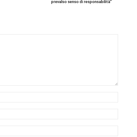
prevalso senso di responsabilità”
Nome:*
Email:*
Sito
Web: