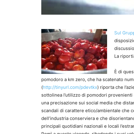
Sul Grup
disposizi
discussio
La riport
È di quest
pomodoro a km zero, che ha scatenato num
(
http://tinyurl.com/pdevtkx
) riporta che l’az
sottolinea l’utilizzo di pomodori provenient
una precisazione sui social media che distan
scandali di carattere etico/ambientale che 
dell’industria conserviera e che disorienta
principali quotidiani nazionali e locali l’es
Pomì a queste vicende, ribadendo i suoi valo