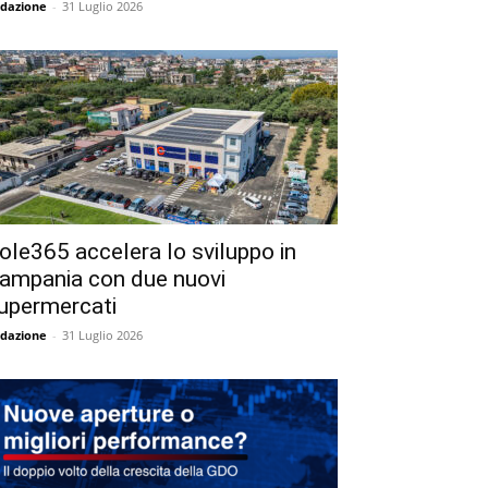
dazione
-
31 Luglio 2026
ole365 accelera lo sviluppo in
ampania con due nuovi
upermercati
dazione
-
31 Luglio 2026