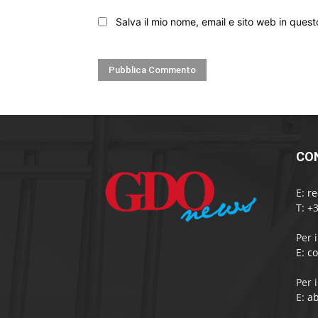
Salva il mio nome, email e sito web in que
CO
E:
r
T: +
Per 
E:
c
Per 
E:
a