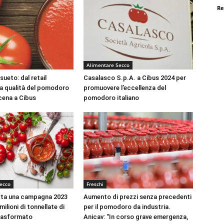
Re
Alimentare Secco
ueto: dal retail
Casalasco S.p.A. a Cibus 2024 per
 la qualità del pomodoro
promuovere l’eccellenza del
scena a Cibus
pomodoro italiano
ecco
Freschi
rta una campagna 2023
Aumento di prezzi senza precedenti
4 milioni di tonnellate di
per il pomodoro da industria.
rasformato
Anicav: “In corso grave emergenza,