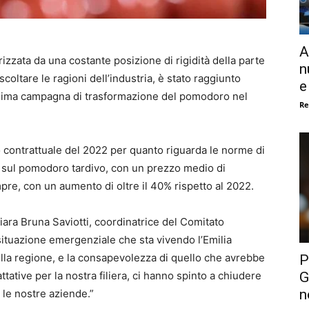
A
izzata da una costante posizione di rigidità della parte
n
coltare le ragioni dell’industria, è stato raggiunto
e
ssima campagna di trasformazione del pomodoro nel
Re
 contrattuale del 2022 per quanto riguarda le norme di
ie sul pomodoro tardivo, con un prezzo medio di
mpre, con un aumento di oltre il 40% rispetto al 2022.
hiara Bruna Saviotti, coordinatrice del Comitato
situazione emergenziale che sta vivendo l’Emilia
ella regione, e la consapevolezza di quello che avrebbe
P
G
ttative per la nostra filiera, ci hanno spinto a chiudere
n
le nostre aziende.”