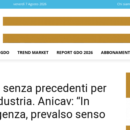
venerdì 7 Agosto 2026
Chi sia
 GDO
TREND MARKET
REPORT GDO 2026
ABBONAMENT
 senza precedenti per
ustria. Anicav: “In
enza, prevalso senso