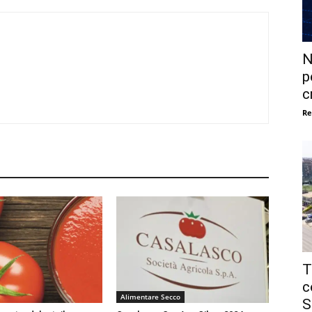
N
p
c
Re
T
c
Alimentare Secco
S