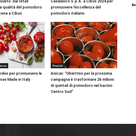
ueto: dal retail
Casalasco S.p.A. a Cibus 2024 per
Re
 la qualità del pomodoro
promuovere l’eccellenza del
scena a Cibus
pomodoro italiano
ecco
Freschi
odex per promuovere le
Anicav: “Obiettivo per la prossima
sse Made in Italy
campagna è trasformare 26 milioni
di quintali di pomodoro nel bacino
Centro Sud”