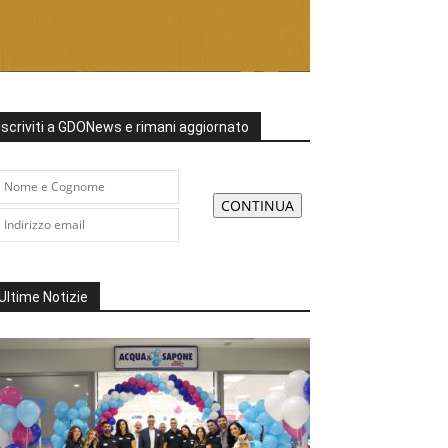
Iscriviti a GDONews e rimani aggiornato
Ultime Notizie