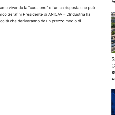
Re
iamo vivendo la “coesione” è l’unica risposta che può
arco Serafini Presidente di ANICAV – L’Industria ha
ficoltà che deriveranno da un prezzo medio di
S
C
s
Re