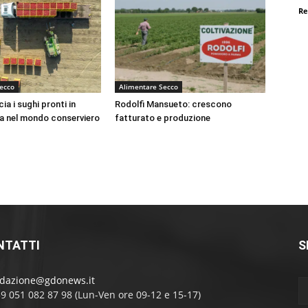
Re
ecco
Alimentare Secco
ia i sughi pronti in
Rodolfi Mansueto: crescono
ta nel mondo conserviero
fatturato e produzione
NTATTI
S
edazione@gdonews.it
39 051 082 87 98 (Lun-Ven ore 09-12 e 15-17)