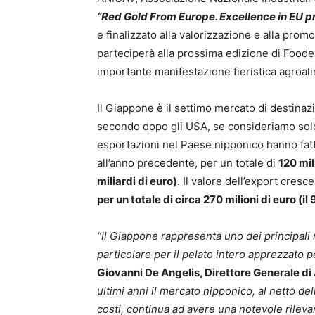
“Red Gold From Europe. Excellence in EU 
e finalizzato alla valorizzazione e alla pro
parteciperà alla prossima edizione di Foodex
importante manifestazione fieristica agroa
Il Giappone è il settimo mercato di destinaz
secondo dopo gli USA, se consideriamo solo 
esportazioni nel Paese nipponico hanno fatt
all’anno precedente, per un totale di
120 mil
miliardi di euro)
. Il valore dell’export cresc
per un totale di circa 270 milioni di euro (il
“Il Giappone rappresenta uno dei principali
particolare per il pelato intero apprezzato p
Giovanni De Angelis, Direttore Generale d
ultimi anni il mercato nipponico,
al netto de
costi, continua ad avere una notevole rileva