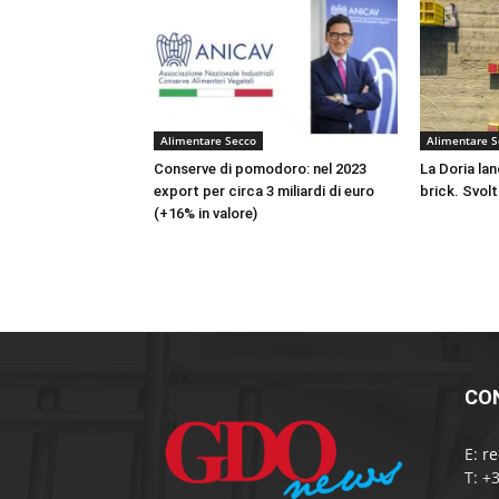
Alimentare Secco
Alimentare S
Conserve di pomodoro: nel 2023
La Doria lanc
export per circa 3 miliardi di euro
brick. Svol
(+16% in valore)
CO
E:
r
T: +