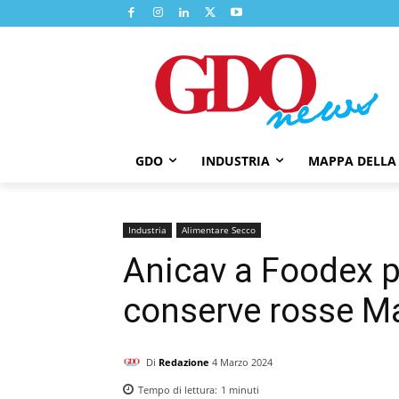
GDO
INDUSTRIA
MAPPA DELLA
Industria
Alimentare Secco
Anicav a Foodex p
conserve rosse Ma
Di
Redazione
4 Marzo 2024
Tempo di lettura:
1
minuti