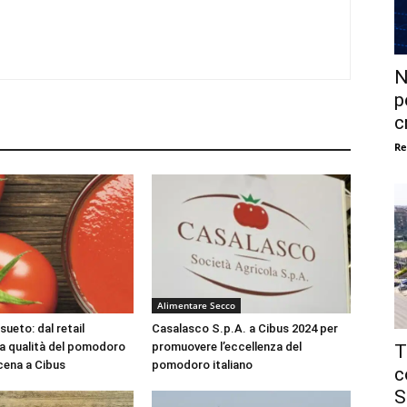
N
p
c
Re
Alimentare Secco
ueto: dal retail
Casalasco S.p.A. a Cibus 2024 per
 la qualità del pomodoro
promuovere l’eccellenza del
T
scena a Cibus
pomodoro italiano
c
S