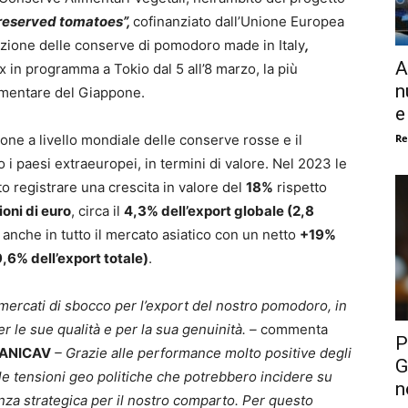
preserved tomatoes”,
cofinanziato dall’Unione Europea
mozione delle conserve di pomodoro made in Italy
,
A
 in programma a Tokio dal 5 all’8 marzo, la più
n
limentare del Giappone.
e
Re
ione a livello mondiale delle conserve rosse e il
i paesi extraeuropei, in termini di valore. Nel 2023 le
o registrare una crescita in valore del
18%
rispetto
ioni di euro
, circa il
4,3% dell’export globale (2,8
e anche in tutto il mercato asiatico con un netto
+19%
 9,6% dell’export totale)
.
 mercati di sbocco per l’export del nostro pomodoro, in
er le sue qualità e per la sua genuinità. –
commenta
P
i ANICAV
– Grazie alle performance molto positive degli
G
lle tensioni geo politiche che potrebbero incidere su
n
nza strategica per il nostro comparto. Per questo