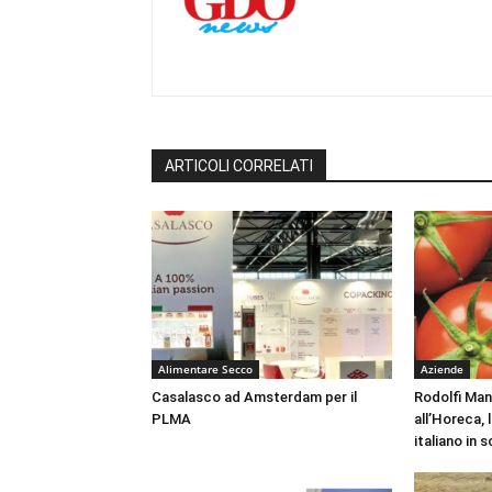
ARTICOLI CORRELATI
Alimentare Secco
Aziende
Casalasco ad Amsterdam per il
Rodolfi Mans
PLMA
all’Horeca,
italiano in 