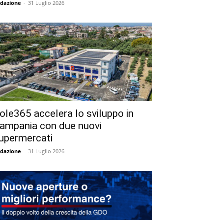
dazione
-
31 Luglio 2026
ole365 accelera lo sviluppo in
ampania con due nuovi
upermercati
dazione
-
31 Luglio 2026