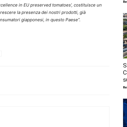
Re
xcellence in EU preserved tomatoes’, costituisce un
escere la presenza dei nostri prodotti, già
nsumatori giapponesi, in questo Paese”.
S
C
s
Re